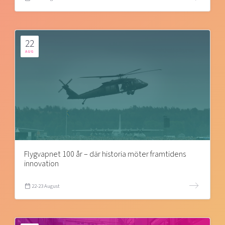
22
AUG
Flygvapnet 100 år – där historia möter framtidens
innovation
22-23 August