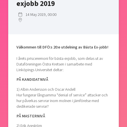
exjobb 2019
Shaping cities and regions
Our community of companies
Upscaling
Projects
Today's lunch in Mjärdevi
14 May 2019, 00:00
Talent & skills
Publications
Startup & industry collaboration
Bright East
Project toolbox
Offers to boost your business
East Sweden Tech Women
Reversed mentorship
Välkommen till DFÖ:s 20:e utdelning av Bästa Ex-jobb!
Our clusters
Funding opportunities
I årets prisceremoni för bästa exjobb, som delas ut av
Dataföreningen Östra Kretsen i samarbete med
Current offers and activities
Linköpings Universitet deltar:
Reach out to us
PÅ KANDIDATNIVÅ
Locations
1) Albin Andersson och Oscar Andell
Hur fungerar långsamma “denial of service” attacker och
hur påverkas servrar inom molnen i jämförelse med
dedikerade servrar?
PÅ MASTERNIVÅ
2) Erik Areström