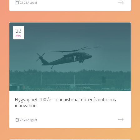
22-23 August
22
AUG
Flygvapnet 100 år – där historia möter framtidens
innovation
22-23 August