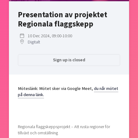
Shaping cities and regions
Our community of companies
Upscaling
Presentation av projektet
Projects
Today's lunch in Mjärdevi
Talent & skills
Regionala flaggskepp
Publications
Startup & industry collaboration
Bright East
Project toolbox
Offers to boost your business
10 Dec 2024, 09:00-10:00
East Sweden Tech Women
Digitalt
Reversed mentorship
Our clusters
Funding opportunities
Sign up is closed
Current offers and activities
Reach out to us
Möteslänk: Mötet sker via Google Meet,
du når mötet
Locations
på denna länk.
Regionala flaggskeppsprojekt – Att rusta regioner för
tillväxt och omställning