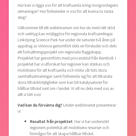
Hur kan vi rigga oss för att kraftsamla kring morgondagens
utmaningar? Hur förbereder vi oss för att kunna ta nästa
steg?
Välkommen till ett webbinarium om hur du med rätt stöd
och verktyg kan möjliggöra för regionala kraftsamlingar.
Linköping Science Park har under de senaste två åren på
uppdrag av Vinnova genomfört dels en förstudie och dels
ett fortsättningsprojekt om regionala flaggskepp.
Projektet har genomförts med processtöd från Ramboll. I
projektet har vi utforskat hur regioner kan stärkas och
mobilisera för att kraftsamla och möta vår tids stora
samhällsutmaningar samt förbereda sig för att tillvarata
stora tillväxtmöjligheter som kan bli katalysatorer för
hållbar tillväxt runt om i landet. Vi vill nu dela med oss av
allt vi lärt oss!
Vad kan du förvänta dig?
Under webbinariet presenterar
vi:
Resultat från projektet
: Hur vi har undersökt
regioners potential att mobilisera resurser och
förmågor för att skapa hållbar tillväxt.