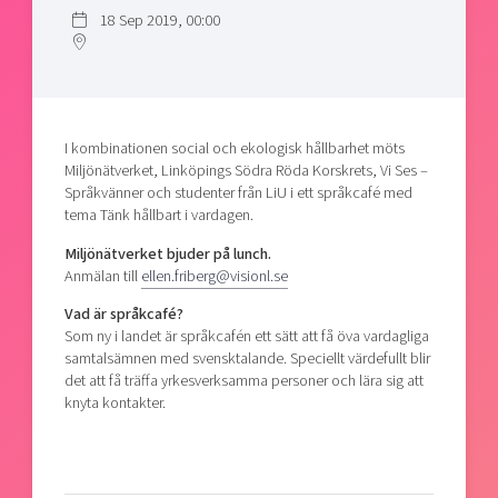
Shaping cities and regions
Our community of companies
18 Sep 2019, 00:00
Upscaling
Projects
Today's lunch in Mjärdevi
Talent & skills
Publications
Startup & industry collaboration
Bright East
Project toolbox
Offers to boost your business
East Sweden Tech Women
I kombinationen social och ekologisk hållbarhet möts
Miljönätverket, Linköpings Södra Röda Korskrets, Vi Ses –
Reversed mentorship
Språkvänner och studenter från LiU i ett språkcafé med
Our clusters
Funding opportunities
tema Tänk hållbart i vardagen.
Miljönätverket bjuder på lunch.
Current offers and activities
Anmälan till
ellen.friberg@visionl.se
Reach out to us
Vad är språkcafé?
Locations
Som ny i landet är språkcafén ett sätt att få öva vardagliga
samtalsämnen med svensktalande. Speciellt värdefullt blir
det att få träffa yrkesverksamma personer och lära sig att
knyta kontakter.