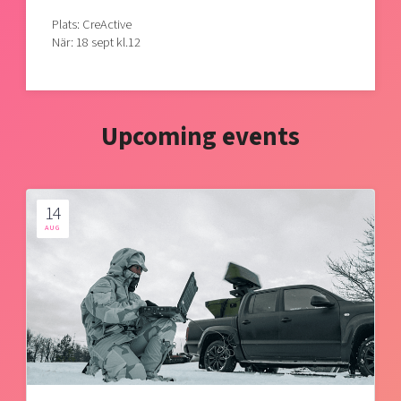
Plats: CreActive
När: 18 sept kl.12
Upcoming events
14
AUG