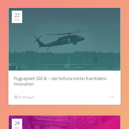
22
AUG
Flygvapnet 100 år – där historia möter framtidens
innovation
22-23 August
24
AUG