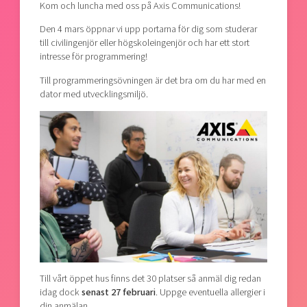
Kom och luncha med oss på Axis Communications!
Den 4 mars öppnar vi upp portarna för dig som studerar
till civilingenjör eller högskoleingenjör och har ett stort
intresse för programmering!
Till programmeringsövningen är det bra om du har med en
dator med utvecklingsmiljö.
Till vårt öppet hus finns det 30 platser så anmäl dig redan
idag dock
senast 27 februari
. Uppge eventuella allergier i
din anmälan.