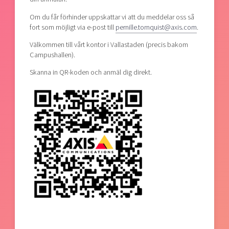
Om du får förhinder uppskattar vi att du meddelar oss så
fort som möjligt via e-post till
pernille.tornquist@axis.com
.
Välkommen till vårt kontor i Vallastaden (precis bakom
Campushallen).
Skanna in QR-koden och anmäl dig direkt.