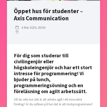
Shaping cities and regions
Our community of companies
Upscaling
Öppet hus för studenter –
Projects
Today's lunch in Mjärdevi
Talent & skills
Axis Communication
Publications
Startup & industry collaboration
Bright East
Project toolbox
Offers to boost your business
4 Mar 2020, 00:00
East Sweden Tech Women
Reversed mentorship
Our clusters
Funding opportunities
För dig som studerar till
Current offers and activities
civilingenjör eller
Reach out to us
högskoleingenjör och har ett stort
Locations
intresse för programmering! Vi
bjuder på lunch,
programmeringsövning och en
föreläsning om agilt arbetssätt.
Vill du veta hur det är att arbeta agilt i ett innovativt
företag? Är du nyfiken på hur det är att mobprogrammera?