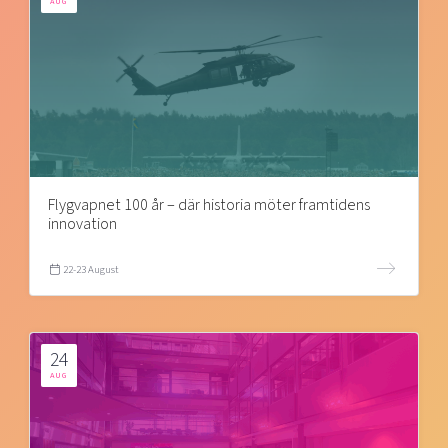
AUG
Flygvapnet 100 år – där historia möter framtidens
innovation
22-23 August
24
AUG