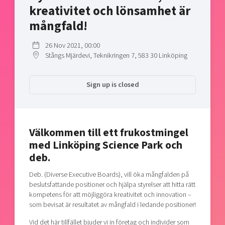
kreativitet och lönsamhet är
Shaping cities and regions
Our community of companies
Upscaling
mångfald!
Projects
Today's lunch in Mjärdevi
Talent & skills
Publications
Startup & industry collaboration
26 Nov 2021, 00:00
Bright East
Project toolbox
Stångs Mjärdevi, Teknikringen 7, 583 30 Linköping
Offers to boost your business
East Sweden Tech Women
Reversed mentorship
Sign up is closed
Our clusters
Funding opportunities
Current offers and activities
Välkommen till ett frukostmingel
Reach out to us
med Linköping Science Park och
Locations
deb.
Deb. (Diverse Executive Boards), vill öka mångfalden på
beslutsfattande positioner och hjälpa styrelser att hitta rätt
kompetens för att möjliggöra kreativitet och innovation –
som bevisat är resultatet av mångfald i ledande positioner!
Vid det här tillfället bjuder vi in företag och individer som