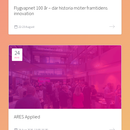
Flygvapnet 100 år – där historia möter framtidens
innovation
22-23 August
24
AUG
ARES Applied
24 Aug 2026, 13:30-16:30