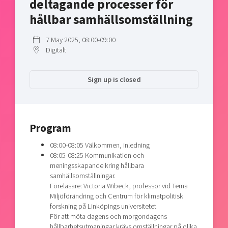
deltagande processer för
Shaping cities and regions
Our community of companies
Upscaling
hållbar samhällsomställning
Projects
Today's lunch in Mjärdevi
Talent & skills
Publications
7 May 2025, 08:00-09:00
Startup & industry collaboration
Bright East
Digitalt
Project toolbox
Offers to boost your business
East Sweden Tech Women
Reversed mentorship
Sign up is closed
Our clusters
Funding opportunities
Current offers and activities
Program
Reach out to us
08:00-08:05 Välkommen, inledning
Locations
08:05-08:25 Kommunikation och
meningsskapande kring hållbara
samhällsomställningar.
Föreläsare: Victoria Wibeck, professor vid Tema
Miljöförändring och Centrum för klimatpolitisk
forskning på Linköpings universitetet
För att möta dagens och morgondagens
hållbarhetsutmaningar krävs omställningar på olika