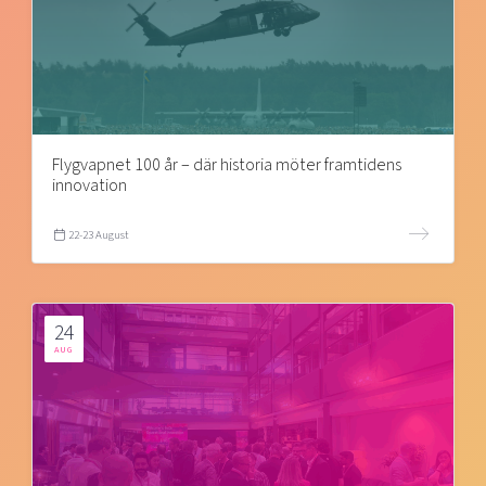
Flygvapnet 100 år – där historia möter framtidens
innovation
22-23 August
24
AUG