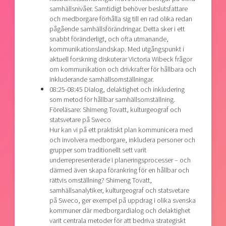
samhällsnivåer. Samtidigt behöver beslutsfattare
och medborgare förhålla sig till en rad olika redan
pågående samhällsförändringar. Detta sker i ett
snabbt föränderligt, och ofta utmanande,
kommunikationslandskap. Med utgångspunkt i
aktuell forskning diskuterar Victoria Wibeck frågor
om kommunikation och drivkrafter för hållbara och
inkluderande samhällsomställningar.
08:25-08:45 Dialog, delaktighet och inkludering
som metod för hållbar samhällsomställning.
Föreläsare: Shimeng Tovatt, kulturgeograf och
statsvetare på Sweco
Hur kan vi på ett praktiskt plan kommunicera med
och involvera medborgare, inkludera personer och
grupper som traditionellt sett varit
underrepresenterade i planeringsprocesser – och
därmed även skapa förankring för en hållbar och
rättvis omställning? Shimeng Tovatt,
samhällsanalytiker, kulturgeograf och statsvetare
på Sweco, ger exempel på uppdrag i olika svenska
kommuner där medborgardialog och delaktighet
varit centrala metoder för att bedriva strategiskt