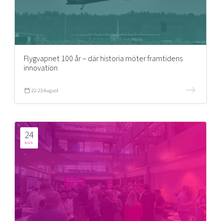
Flygvapnet 100 år – där historia möter framtidens
innovation
22-23 August
24
AUG