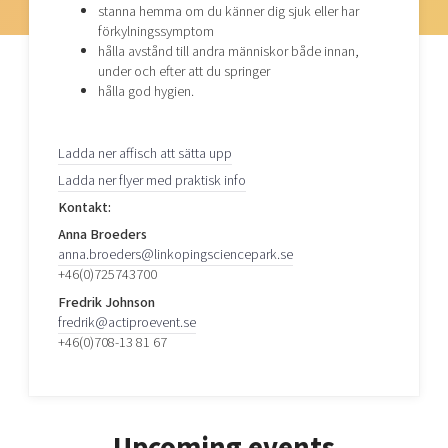
stanna hemma om du känner dig sjuk eller har
förkylningssymptom
hålla avstånd till andra människor både innan,
under och efter att du springer
hålla god hygien.
Ladda ner affisch att sätta upp
Ladda ner flyer med praktisk info
Kontakt:
Anna Broeders
anna.broeders@linkopingsciencepark.se
+46(0)725743700
Fredrik Johnson
fredrik@actiproevent.se
+46(0)708-13 81 67