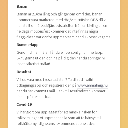
Banan
Banan är 2.9km lång och går genom området, banan
kommer vara markerad med röd/vita snitslar. OBS då vi
har ställt om årets Mjärdevistafetten från en tävling till en
heldags motionsfest kommer det inte finnas några
flaggvakter. Var därför uppmärksam när du korsar vägarna!
Nummerlapp
Genom din anmälan får du en personlig nummerlapp.
Skriv gärna ut den och ha på dig den när du springer. Vi
löser säkerhetsnålar!
Resultat
Vill du vara med i resultatlistan? Ta din tid i valfri
tidtagningsapp och registrera den på
www.anmalmig.nu
när du har kommit i mål. Länk till resultatlistan kommer
finnas på denna sida.
Covid-19
Vi har gjort om upplägget för att minska risken för
folksamlingar. Vi uppmanar alla som att ta hänsyn till
folkhälsomyndighetens rekommendationer, dvs: