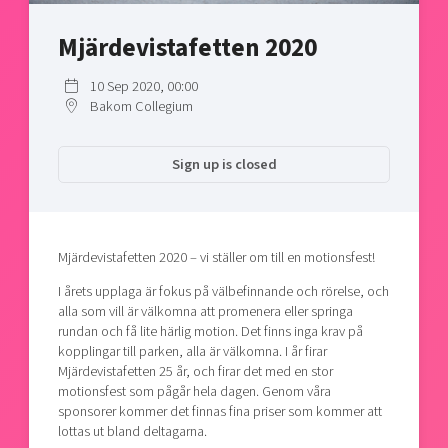
Shaping cities and regions
Our community of companies
Upscaling
Mjärdevistafetten 2020
Projects
Today's lunch in Mjärdevi
Talent & skills
Publications
Startup & industry collaboration
10 Sep 2020, 00:00
Bright East
Project toolbox
Bakom Collegium
Offers to boost your business
East Sweden Tech Women
Reversed mentorship
Sign up is closed
Our clusters
Funding opportunities
Current offers and activities
Mjärdevistafetten 2020 – vi ställer om till en motionsfest!
Reach out to us
I årets upplaga är fokus på välbefinnande och rörelse, och
Locations
alla som vill är välkomna att promenera eller springa
rundan och få lite härlig motion. Det finns inga krav på
kopplingar till parken, alla är välkomna. I år firar
Mjärdevistafetten 25 år, och firar det med en stor
motionsfest som pågår hela dagen. Genom våra
sponsorer kommer det finnas fina priser som kommer att
lottas ut bland deltagarna.