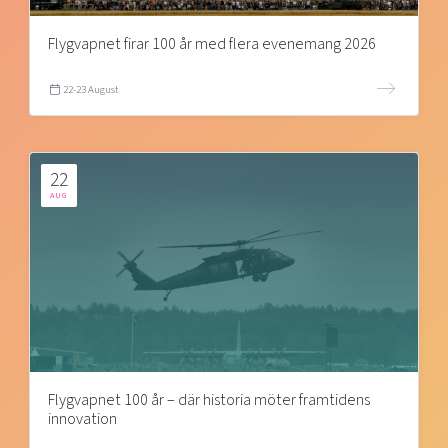
Flygvapnet firar 100 år med flera evenemang 2026
22-23 August
22
AUG
Flygvapnet 100 år – där historia möter framtidens
innovation