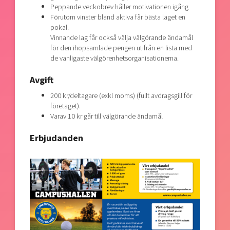
Peppande veckobrev håller motivationen igång
Förutom vinster bland aktiva får bästa laget en
pokal.
Vinnande lag får också välja välgörande ändamål
för den ihopsamlade pengen utifrån en lista med
de vanligaste välgörenhetsorganisationerna.
Avgift
200 kr/deltagare (exkl moms) (fullt avdragsgill för
företaget).
Varav 10 kr går till välgörande ändamål
Erbjudanden