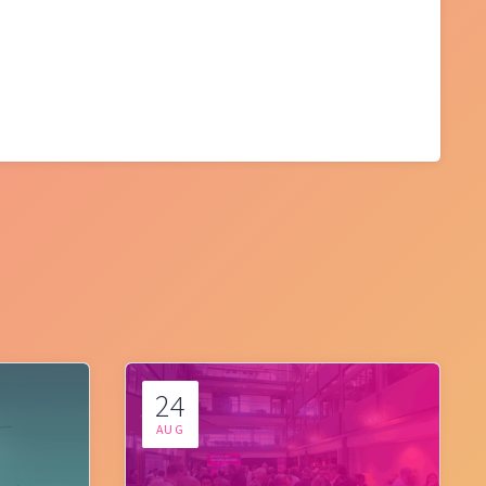
24
AUG