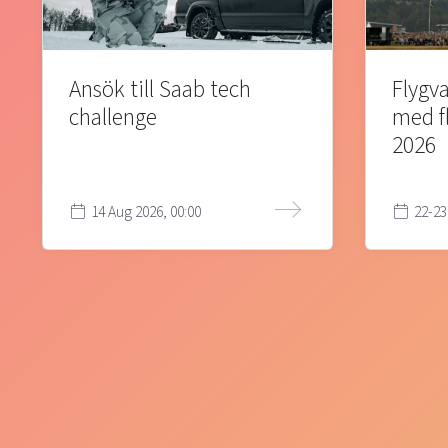
Ansök till Saab tech
Flygva
challenge
med f
2026
14 Aug 2026, 00:00
22-23