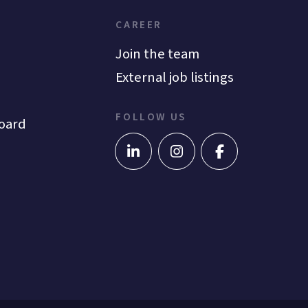
CAREER
Join the team
External job listings
FOLLOW US
oard