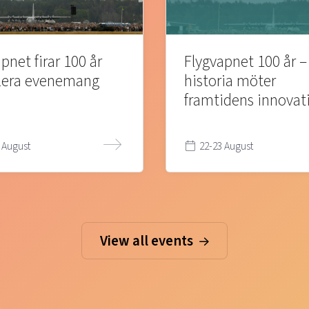
pnet firar 100 år
Flygvapnet 100 år –
lera evenemang
historia möter
framtidens innovat
 August
22-23 August
View all events