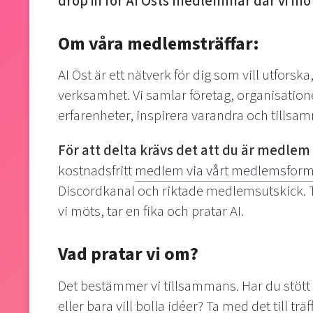
drop in för AI Östs medlemmar där vi möt
Om våra medlemsträffar:
AI Öst är ett nätverk för dig som vill utforsk
verksamhet. Vi samlar företag, organisatione
erfarenheter, inspirera varandra och tillsam
För att delta krävs det att du är medlem i
kostnadsfritt
medlem via vårt medlemsform
Discordkanal och riktade medlemsutskick. 
vi möts, tar en fika och pratar AI.
Vad pratar vi om?
Det bestämmer vi tillsammans. Har du stött på
eller bara vill bolla idéer? Ta med det till tr