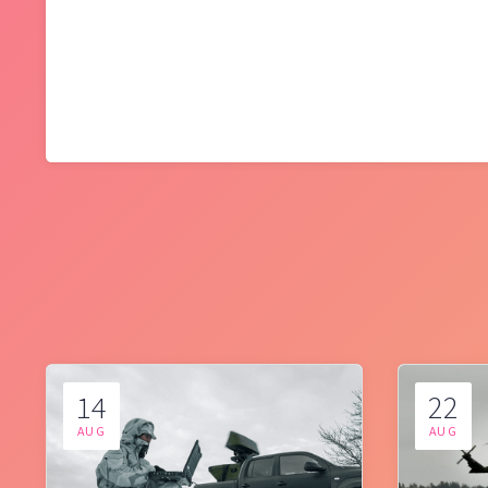
14
22
AUG
AUG