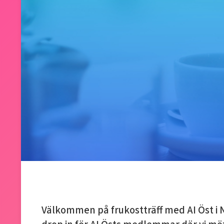
Välkommen på frukostträff med AI Öst i 