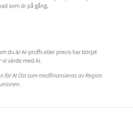
 vad som är på gång.
m du är AI-proffs eller precis har börjat
 vi värde med AI.
för AI Öst som medfinansieras av Region
 unionen.