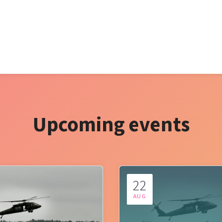
Upcoming events
22
AUG