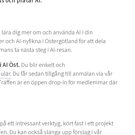
s och pratar AI.
a, lära dig mer om och använda AI i din
r och AI-nyfikna i Östergötland för att dela
mans ta nästa steg i AI-resan.
 AI Öst.
Du blir enkelt och
ulär.
Du får sedan tillgång till anmälan via vår
Träffen är en öppen drop-in för medlemmar där
 ett intressant verktyg, kört fast i ett projekt
äffen. Du kan också slänga upp förslag i vår