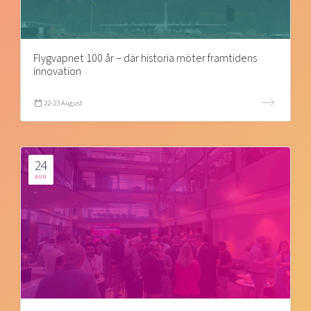
Flygvapnet 100 år – där historia möter framtidens
innovation
22-23 August
24
AUG