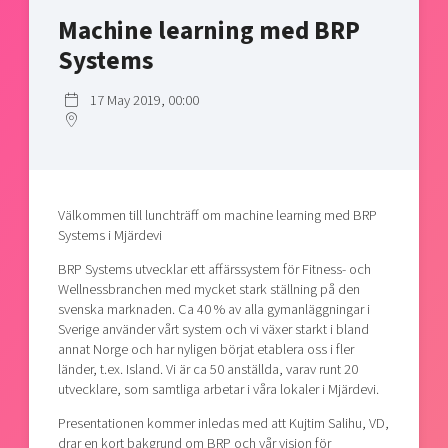
Shaping cities and regions
Our community of companies
Upscaling
Machine learning med BRP
Projects
Today's lunch in Mjärdevi
Talent & skills
Systems
Publications
Startup & industry collaboration
Bright East
17 May 2019, 00:00
Project toolbox
Offers to boost your business
East Sweden Tech Women
Reversed mentorship
Our clusters
Funding opportunities
Välkommen till lunchträff om machine learning med BRP
Systems i Mjärdevi
Current offers and activities
Reach out to us
BRP Systems utvecklar ett affärssystem för Fitness- och
Wellnessbranchen med mycket stark ställning på den
Locations
svenska marknaden. Ca 40 % av alla gymanläggningar i
Sverige använder vårt system och vi växer starkt i bland
annat Norge och har nyligen börjat etablera oss i fler
länder, t.ex. Island. Vi är ca 50 anställda, varav runt 20
utvecklare, som samtliga arbetar i våra lokaler i Mjärdevi.
Presentationen kommer inledas med att Kujtim Salihu, VD,
drar en kort bakgrund om BRP och vår vision för