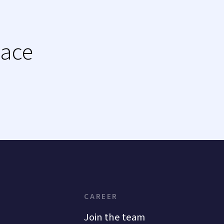
lace
CAREER
Join the team