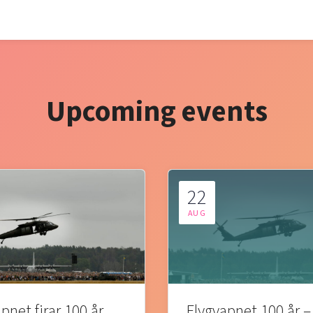
Upcoming events
22
AUG
pnet firar 100 år
Flygvapnet 100 år –