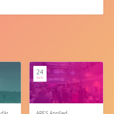
24
AUG
 där
ARES Applied