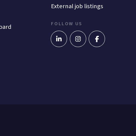
External job listings
FOLLOW US
oard