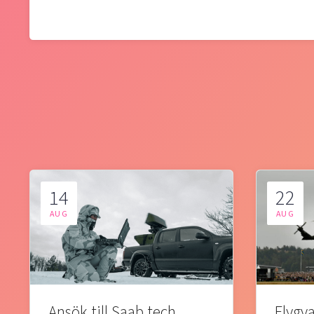
14
22
AUG
AUG
Ansök till Saab tech
Flygva