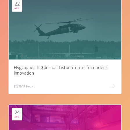
22
AUG
Flygvapnet 100 år – där historia möter framtidens
innovation
22-23 August
24
AUG