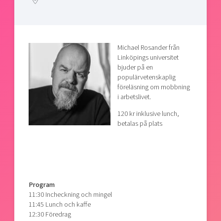
Shaping cities and regions
Our community of companies
Upscaling
Projects
Today's lunch in Mjärdevi
Talent & skills
Publications
Startup & industry collaboration
Bright East
Michael Rosander från
Project toolbox
Offers to boost your business
Linköpings universitet
East Sweden Tech Women
bjuder på en
Reversed mentorship
populärvetenskaplig
föreläsning om mobbning
Our clusters
Funding opportunities
i arbetslivet.
120 kr inklusive lunch,
Current offers and activities
betalas på plats
Reach out to us
Locations
Program
11:30 Incheckning och mingel
11:45 Lunch och kaffe
12:30 Föredrag