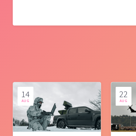
14
22
AUG
AUG