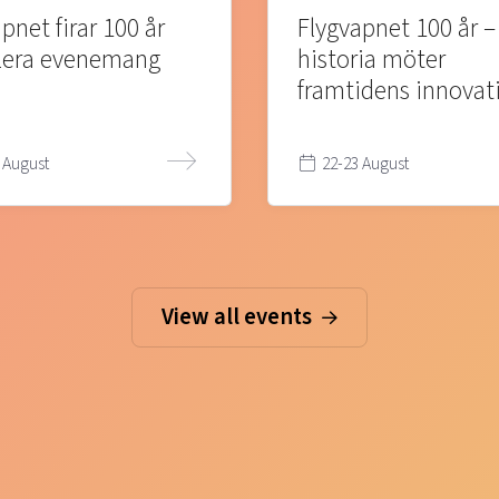
pnet firar 100 år
Flygvapnet 100 år –
lera evenemang
historia möter
framtidens innovat
 August
22-23 August
View all events