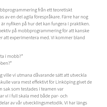
bprogrammering från ett teoretiskt
s av en del agila förespråkare. Färre har nog
r nyfiken på hur det kan fungera i praktiken.
erspektiv på mobbprogrammering för att kanske
r er att experimentera med. Vi kommer bland
beta i mobb?”
bben?“
g ville vi utmana dåvarande sätt att utveckla
kulle vara mest effektivt för Linköping givet de
En sak som testades i teamen var
vi i full skala med både par- och
elar av vår utvecklingsmetodik. Vi har längs