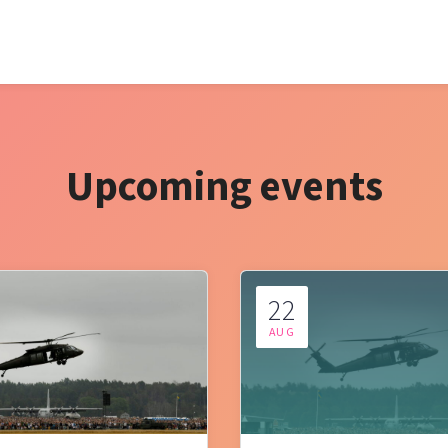
Upcoming events
22
AUG