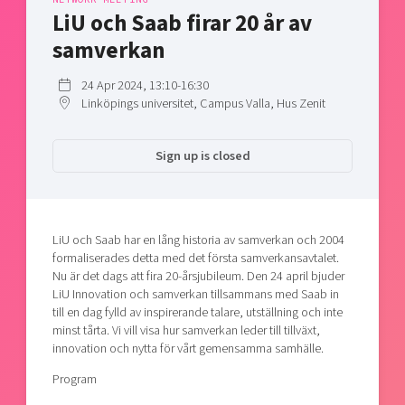
Shaping cities and regions
Our community of companies
LiU och Saab firar 20 år av
Upscaling
Projects
Today's lunch in Mjärdevi
samverkan
Talent & skills
Publications
Startup & industry collaboration
24 Apr 2024, 13:10-16:30
Bright East
Project toolbox
Offers to boost your business
Linköpings universitet, Campus Valla, Hus Zenit
East Sweden Tech Women
Reversed mentorship
Sign up is closed
Our clusters
Funding opportunities
Current offers and activities
LiU och Saab har en lång historia av samverkan och 2004
Reach out to us
formaliserades detta med det första samverkansavtalet.
Locations
Nu är det dags att fira 20-årsjubileum. Den 24 april bjuder
LiU Innovation och samverkan tillsammans med Saab in
till en dag fylld av inspirerande talare, utställning och inte
minst tårta. Vi vill visa hur samverkan leder till tillväxt,
innovation och nytta för vårt gemensamma samhälle.
Program