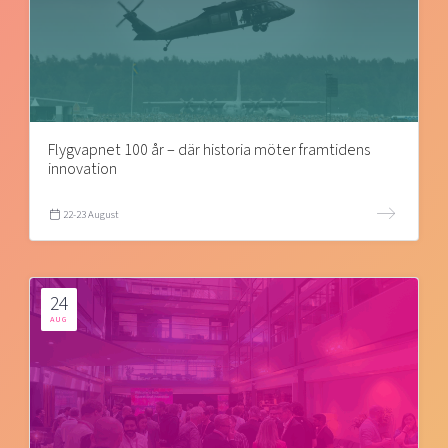
Flygvapnet 100 år – där historia möter framtidens
innovation
22-23 August
24
AUG