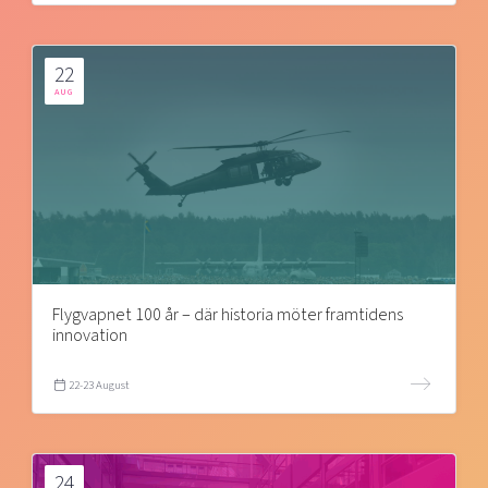
22
AUG
Flygvapnet 100 år – där historia möter framtidens
innovation
22-23 August
24