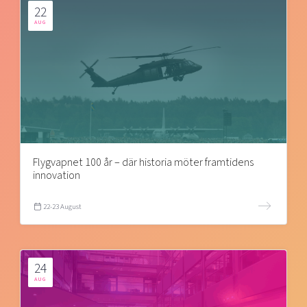
22
AUG
Flygvapnet 100 år – där historia möter framtidens
innovation
22-23 August
24
AUG