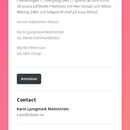
(Teknikringen 7, Linköping) den 17 april kl 08.00-9.30 för
att lyssna på Martin Petersson (vd H&H Group) och Niklas
Ribbing (H&H och tidigare IR-chef på Assa Abloy).
Varmt välkommen hälsar
Karin Ljungmark Malmström
vd, Identx Kommunikation
Martin Petersson
vd, H&H Group
Anmälan
Contact
Karin Ljungmark Malmström
karin@identx.se