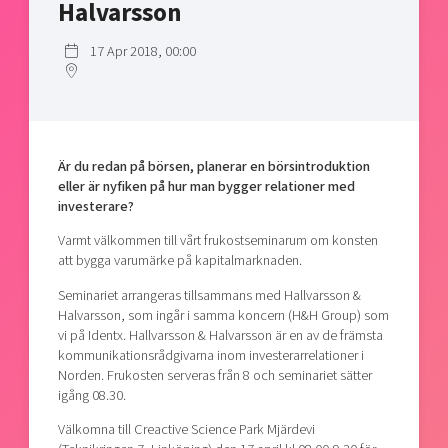
Halvarsson
Shaping cities and regions
Our community of companies
Upscaling
Projects
Today's lunch in Mjärdevi
17 Apr 2018, 00:00
Talent & skills
Publications
Startup & industry collaboration
Bright East
Project toolbox
Offers to boost your business
East Sweden Tech Women
Reversed mentorship
Är du redan på börsen, planerar en börsintroduktion
Our clusters
eller är nyfiken på hur man bygger relationer med
Funding opportunities
investerare?
Current offers and activities
Varmt välkommen till vårt frukostseminarum om konsten
att bygga varumärke på kapitalmarknaden.
Reach out to us
Seminariet arrangeras tillsammans med Hallvarsson &
Locations
Halvarsson, som ingår i samma koncern (H&H Group) som
vi på Identx. Hallvarsson & Halvarsson är en av de främsta
kommunikationsrådgivarna inom investerarrelationer i
Norden. Frukosten serveras från 8 och seminariet sätter
igång 08.30.
Välkomna till Creactive Science Park Mjärdevi