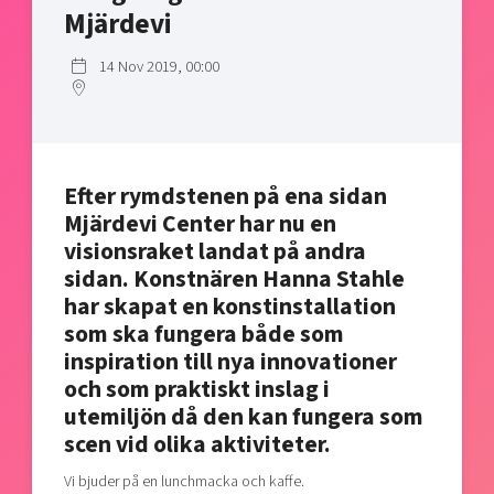
Mjärdevi
Shaping cities and regions
Our community of companies
Upscaling
Projects
Today's lunch in Mjärdevi
Talent & skills
14 Nov 2019, 00:00
Publications
Startup & industry collaboration
Bright East
Project toolbox
Offers to boost your business
East Sweden Tech Women
Reversed mentorship
Efter rymdstenen på ena sidan
Our clusters
Funding opportunities
Mjärdevi Center har nu en
visionsraket landat på andra
Current offers and activities
sidan. Konstnären Hanna Stahle
Reach out to us
har skapat en konstinstallation
Locations
som ska fungera både som
inspiration till nya innovationer
och som praktiskt inslag i
utemiljön då den kan fungera som
scen vid olika aktiviteter.
Vi bjuder på en lunchmacka och kaffe.