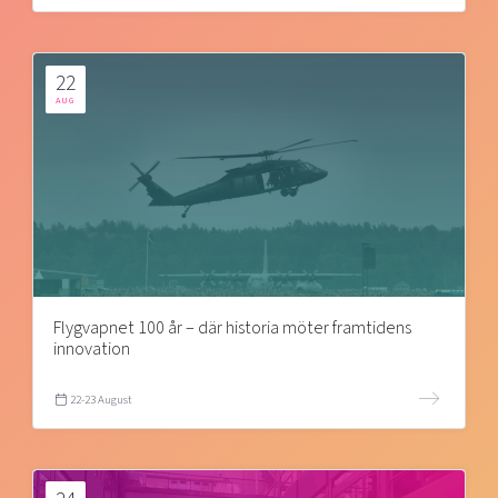
22
AUG
Flygvapnet 100 år – där historia möter framtidens
innovation
22-23 August