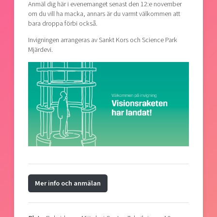
Anmäl dig här i evenemanget senast den 12:e november
om du vill ha macka, annars är du varmt välkommen att
bara droppa förbi också.
Invigningen arrangeras av Sankt Kors och Science Park
Mjärdevi.
Mer info och anmälan