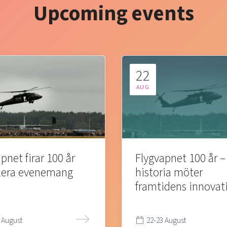
Upcoming events
22
AUG
pnet firar 100 år
Flygvapnet 100 år –
lera evenemang
historia möter
framtidens innovat
 August
22-23 August