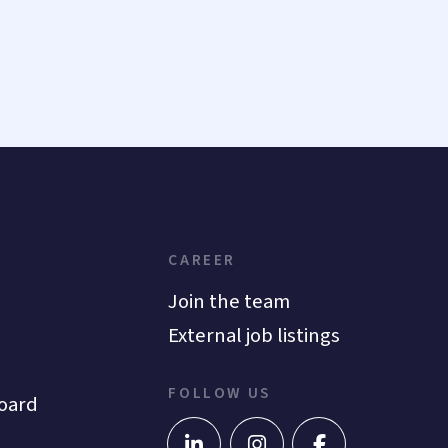
CAREER
Join the team
External job listings
FOLLOW US
oard