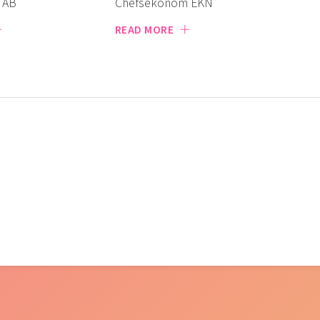
 AB
Chefsekonom EKN
READ MORE