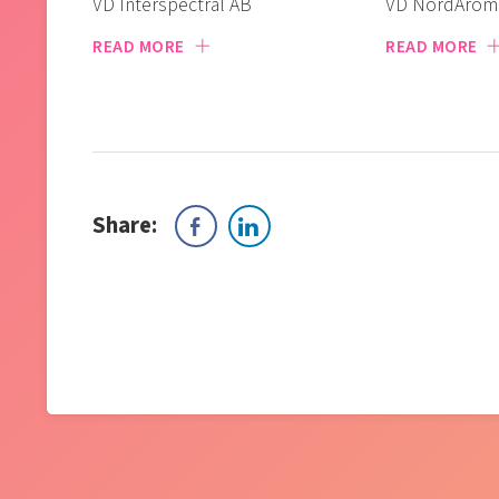
VD Interspectral AB
VD NordArom
READ MORE
READ MORE
Share: