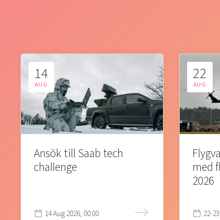
14
22
AUG
AUG
Ansök till Saab tech
Flygva
challenge
med f
2026
14 Aug 2026, 00:00
22-23