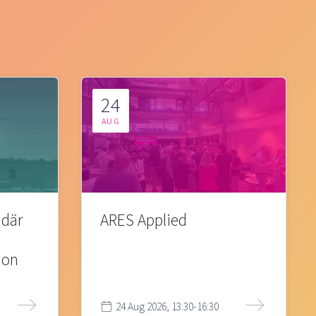
24
AUG
 där
ARES Applied
ion
24 Aug 2026, 13:30-16:30