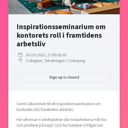
Shaping cities and regions
Our community of companies
Upscaling
Projects
Today's lunch in Mjärdevi
Talent & skills
Publications
Startup & industry collaboration
Inspirationsseminarium om
Bright East
Project toolbox
Offers to boost your business
kontorets roll i framtidens
East Sweden Tech Women
arbetsliv
Reversed mentorship
Our clusters
26 Oct 2023, 17:00-18:30
Funding opportunities
Collegium, Teknikringen 7 Linköping
Current offers and activities
Reach out to us
Sign up is closed
Locations
Varmt välkommen till ett inspirationsseminarium om
kontorets roll i framtidens arbetsliv.
Hur utformar vi arbetsplatser där medarbetarna mår bra
och presterar på topp? Och hur hanterar vi frågan om