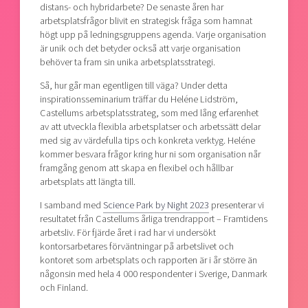
distans- och hybridarbete? De senaste åren har
arbetsplatsfrågor blivit en strategisk fråga som hamnat
högt upp på ledningsgruppens agenda. Varje organisation
är unik och det betyder också att varje organisation
behöver ta fram sin unika arbetsplatsstrategi.
Så, hur går man egentligen till väga? Under detta
inspirationsseminarium träffar du Heléne Lidström,
Castellums arbetsplatsstrateg, som med lång erfarenhet
av att utveckla flexibla arbetsplatser och arbetssätt delar
med sig av värdefulla tips och konkreta verktyg. Heléne
kommer besvara frågor kring hur ni som organisation når
framgång genom att skapa en flexibel och hållbar
arbetsplats att längta till.
I samband med
Science Park by Night 2023
presenterar vi
resultatet från Castellums årliga trendrapport – Framtidens
arbetsliv. För fjärde året i rad har vi undersökt
kontorsarbetares förväntningar på arbetslivet och
kontoret som arbetsplats och rapporten är i år större än
någonsin med hela 4 000 respondenter i Sverige, Danmark
och Finland.