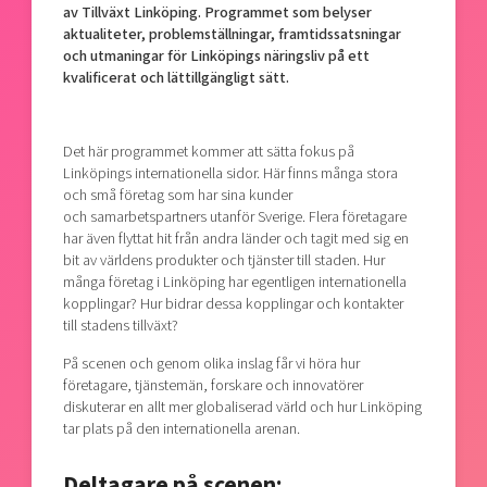
av Tillväxt Linköping. Programmet som belyser
Shaping cities and regions
Our community of companies
Upscaling
aktualiteter, problemställningar, framtidssatsningar
Projects
Today's lunch in Mjärdevi
och utmaningar för Linköpings näringsliv på ett
Talent & skills
kvalificerat och lättillgängligt sätt.
Publications
Startup & industry collaboration
Bright East
Project toolbox
Offers to boost your business
East Sweden Tech Women
Det här programmet kommer att sätta fokus på
Reversed mentorship
Linköpings internationella sidor. Här finns många stora
och små företag som har sina kunder
Our clusters
Funding opportunities
och samarbetspartners utanför Sverige. Flera företagare
har även flyttat hit från andra länder och tagit med sig en
Current offers and activities
bit av världens produkter och tjänster till staden. Hur
många företag i Linköping har egentligen internationella
Reach out to us
kopplingar? Hur bidrar dessa kopplingar och kontakter
Locations
till stadens tillväxt?
På scenen och genom olika inslag får vi höra hur
företagare, tjänstemän, forskare och innovatörer
diskuterar en allt mer globaliserad värld och hur Linköping
tar plats på den internationella arenan.
Deltagare på scenen: