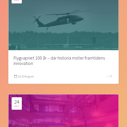
AUG
Flygvapnet 100 år – där historia möter framtidens
innovation
22-23 August
24
AUG