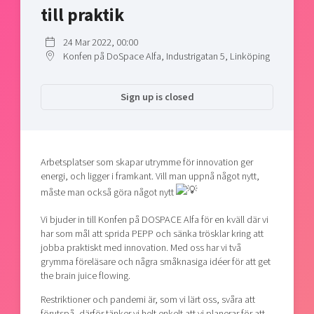
till praktik
Shaping cities and regions
Our community of companies
Upscaling
Projects
Today's lunch in Mjärdevi
Talent & skills
24 Mar 2022, 00:00
Publications
Konfen på DoSpace Alfa, Industrigatan 5, Linköping
Startup & industry collaboration
Bright East
Project toolbox
Offers to boost your business
East Sweden Tech Women
Sign up is closed
Reversed mentorship
Our clusters
Funding opportunities
Arbetsplatser som skapar utrymme för innovation ger
Current offers and activities
energi, och ligger i framkant. Vill man uppnå något nytt,
Reach out to us
måste man också göra något nytt
Locations
Vi bjuder in till Konfen på DOSPACE Alfa för en kväll där vi
har som mål att sprida PEPP och sänka trösklar kring att
jobba praktiskt med innovation. Med oss har vi två
grymma föreläsare och några småknasiga idéer för att get
the brain juice flowing.
Restriktioner och pandemi är, som vi lärt oss, svåra att
förutspå, därför tänker vi helt enkelt att vi planerar för att