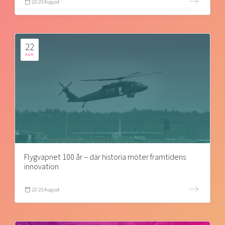
22-23 August
22
AUG
Flygvapnet 100 år – där historia möter framtidens
innovation
22-23 August