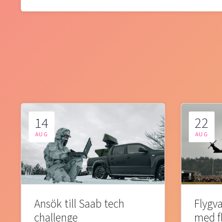
14
22
AUG
AUG
Ansök till Saab tech
Flygva
challenge
med f