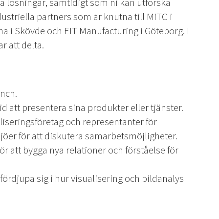
va lösningar, samtidigt som ni kan utforska
striella partners som är knutna till MiTC i
na i Skövde och EIT Manufacturing i Göteborg. I
 att delta.
unch.
tid att presentera sina produkter eller tjänster.
iseringsföretag och representanter för
ljöer för att diskutera samarbetsmöjligheter.
 att bygga nya relationer och förståelse för
fördjupa sig i hur visualisering och bildanalys