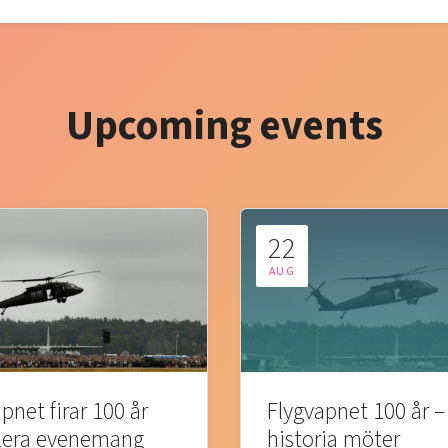
Upcoming events
22
AUG
pnet firar 100 år
Flygvapnet 100 år –
lera evenemang
historia möter