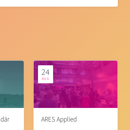
24
AUG
 där
ARES Applied