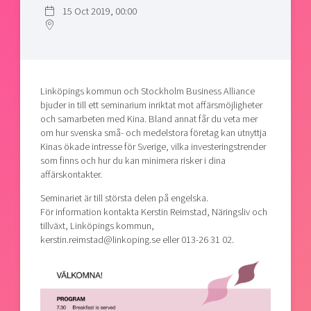
Shaping cities and regions
Our community of companies
15 Oct 2019, 00:00
Upscaling
Projects
Today's lunch in Mjärdevi
Talent & skills
Publications
Startup & industry collaboration
Bright East
Project toolbox
Offers to boost your business
East Sweden Tech Women
Linköpings kommun och Stockholm Business Alliance
bjuder in till ett seminarium inriktat mot affärsmöjligheter
Reversed mentorship
och samarbeten med Kina. Bland annat får du veta mer
Our clusters
om hur svenska små- och medelstora företag kan utnyttja
Funding opportunities
Kinas ökade intresse för Sverige, vilka investeringstrender
som finns och hur du kan minimera risker i dina
Current offers and activities
affärskontakter.
Reach out to us
Seminariet är till största delen på engelska.
Locations
För information kontakta Kerstin Reimstad, Näringsliv och
tillväxt, Linköpings kommun,
kerstin.reimstad@linkoping.se eller 013-26 31 02.