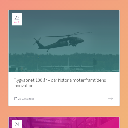
22
AUG
Flygvapnet 100 år – där historia möter framtidens
innovation
22-23 August
24