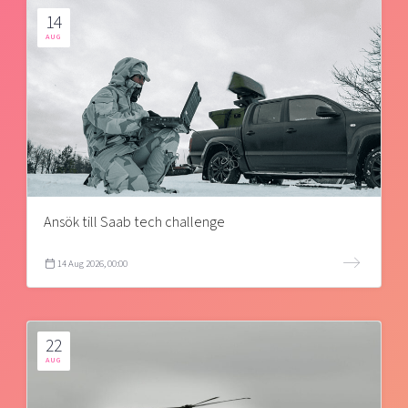
14
AUG
Ansök till Saab tech challenge
14 Aug 2026, 00:00
22
AUG