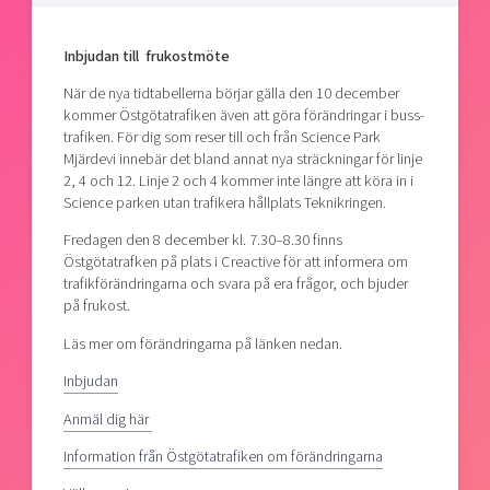
Shaping cities and regions
Our community of companies
Upscaling
Projects
Today's lunch in Mjärdevi
Inbjudan till frukostmöte
Talent & skills
Publications
Startup & industry collaboration
När de nya tidtabellerna börjar gälla den 10 december
Bright East
Project toolbox
kommer Östgötatrafiken även att göra förändringar i buss­
Offers to boost your business
trafiken. För dig som reser till och från Science Park
East Sweden Tech Women
Mjärdevi innebär det bland annat nya sträckningar för linje
Reversed mentorship
2, 4 och 12. Linje 2 och 4 kommer inte längre att köra in i
Science parken utan trafikera hållplats Teknikringen.
Our clusters
Funding opportunities
Fredagen den 8 december kl. 7.30–8.30 finns
Current offers and activities
Östgötatrafken på plats i Creactive för att informera om
trafikförändringarna och svara på era frågor, och bjuder
Reach out to us
på frukost.
Locations
Läs mer om förändringarna på länken nedan.
Inbjudan
Anmäl dig här
Information från Östgötatrafiken om förändringarna