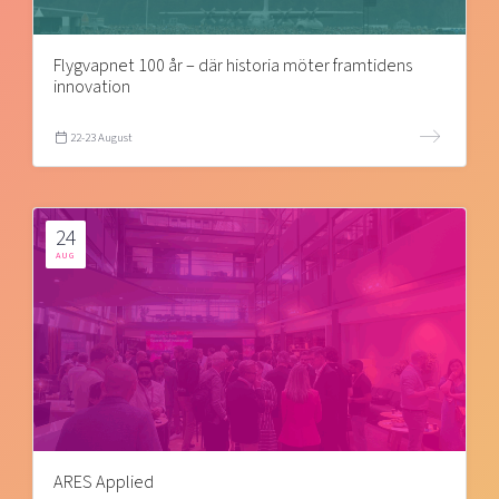
Flygvapnet 100 år – där historia möter framtidens
innovation
22-23 August
24
AUG
ARES Applied