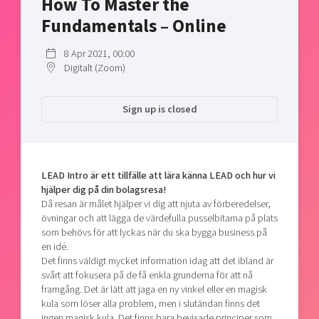
How To Master the
Shaping cities and regions
Our community of companies
Upscaling
Fundamentals – Online
Projects
Today's lunch in Mjärdevi
Talent & skills
Publications
8 Apr 2021, 00:00
Startup & industry collaboration
Digitalt (Zoom)
Bright East
Project toolbox
Offers to boost your business
East Sweden Tech Women
Sign up is closed
Reversed mentorship
Our clusters
Funding opportunities
Current offers and activities
LEAD Intro är ett tillfälle att lära känna LEAD och hur vi
hjälper dig på din bolagsresa!
Reach out to us
Då resan är målet hjälper vi dig att njuta av förberedelser,
Locations
övningar och att lägga de värdefulla pusselbitarna på plats
som behövs för att lyckas när du ska bygga business på
en idé.
Det finns väldigt mycket information idag att det ibland är
svårt att fokusera på de få enkla grunderna för att nå
framgång. Det är lätt att jaga en ny vinkel eller en magisk
kula som löser alla problem, men i slutändan finns det
ingen magisk kula. Det finns bara bevisade principer som