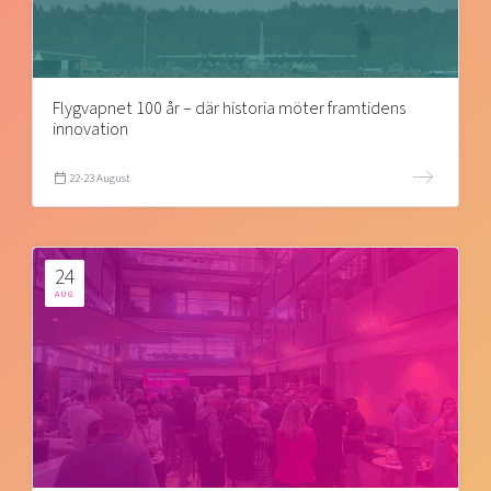
Flygvapnet 100 år – där historia möter framtidens
innovation
22-23 August
24
AUG