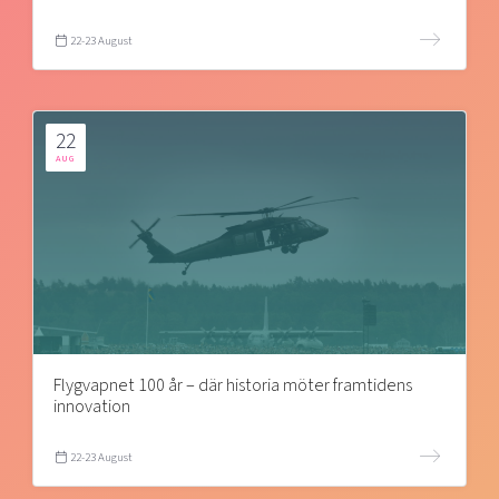
22-23 August
22
AUG
Flygvapnet 100 år – där historia möter framtidens
innovation
22-23 August