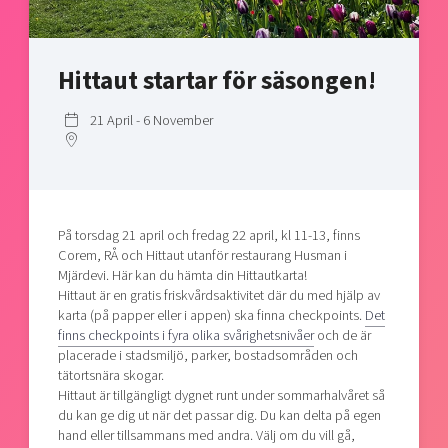
Shaping cities and regions
Our community of companies
Upscaling
Projects
Today's lunch in Mjärdevi
Talent & skills
Hittaut startar för säsongen!
Publications
Startup & industry collaboration
Bright East
Project toolbox
Offers to boost your business
21 April - 6 November
East Sweden Tech Women
Reversed mentorship
Our clusters
Funding opportunities
På torsdag 21 april och fredag 22 april, kl 11-13, finns
Current offers and activities
Corem, RÅ och Hittaut utanför restaurang Husman i
Reach out to us
Mjärdevi. Här kan du hämta din Hittautkarta!
Hittaut är en gratis friskvårdsaktivitet där du med hjälp av
Locations
karta (på papper eller i appen) ska finna checkpoints.
Det
finns checkpoints i fyra olika svårighetsnivåer
och de är
placerade i stadsmiljö, parker, bostadsområden och
tätortsnära skogar.
Hittaut är tillgängligt dygnet runt under sommarhalvåret så
du kan ge dig ut när det passar dig. Du kan delta på egen
hand eller tillsammans med andra. Välj om du vill gå,