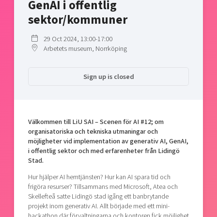
GenAI i offentlig
Shaping cities and regions
Our community of companies
Upscaling
sektor/kommuner
Projects
Today's lunch in Mjärdevi
Talent & skills
Publications
29 Oct 2024, 13:00-17:00
Startup & industry collaboration
Bright East
Arbetets museum, Norrköping
Project toolbox
Offers to boost your business
East Sweden Tech Women
Reversed mentorship
Sign up is closed
Our clusters
Funding opportunities
Current offers and activities
Välkommen till LiU SAI – Scenen för AI #12; om
Reach out to us
organisatoriska och tekniska utmaningar och
möjligheter vid implementation av generativ AI, GenAI,
Locations
i offentlig sektor och med erfarenheter från Lidingö
Stad.
Hur hjälper AI hemtjänsten? Hur kan AI spara tid och
frigöra resurser? Tillsammans med Microsoft, Atea och
Skellefteå satte Lidingö stad igång ett banbrytande
projekt inom generativ AI. Allt började med ett mini-
hackathon där förvaltningarna och kontoren fick möjlighet