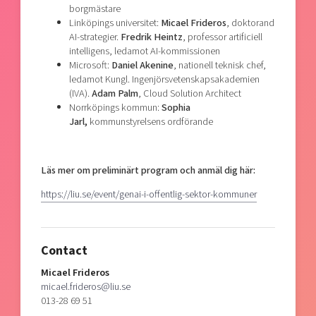
borgmästare
Linköpings universitet:
Micael Frideros
, doktorand
AI-strategier.
Fredrik Heintz
, professor artificiell
intelligens, ledamot AI-kommissionen
Microsoft:
Daniel Akenine
, nationell teknisk chef,
ledamot Kungl. Ingenjörsvetenskapsakademien
(IVA).
Adam Palm
, Cloud Solution Architect
Norrköpings kommun:
Sophia
Jarl,
kommunstyrelsens ordförande
Läs mer om preliminärt program och anmäl dig här:
https://liu.se/event/genai-i-offentlig-sektor-kommuner
Contact
Micael Frideros
micael.frideros@liu.se
013-28 69 51