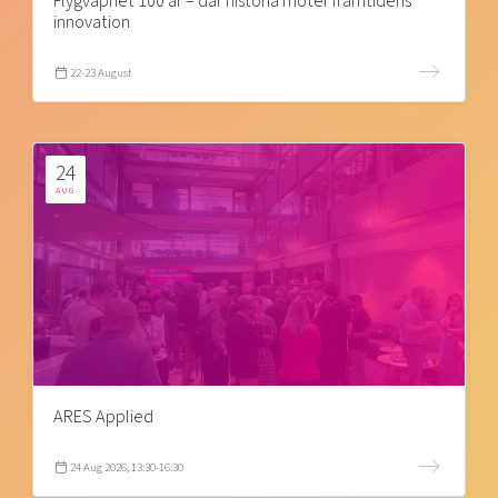
Flygvapnet 100 år – där historia möter framtidens
innovation
22-23 August
24
AUG
ARES Applied
24 Aug 2026, 13:30-16:30