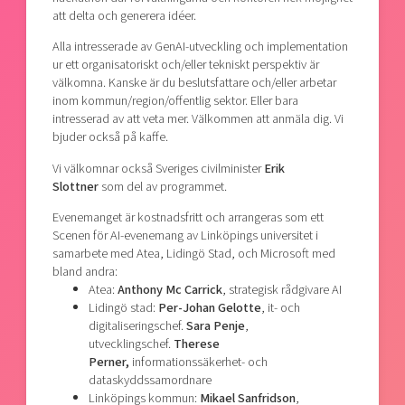
att delta och generera idéer.
Alla intresserade av GenAI-utveckling och implementation
ur ett organisatoriskt och/eller tekniskt perspektiv är
välkomna. Kanske är du beslutsfattare och/eller arbetar
inom kommun/region/offentlig sektor. Eller bara
intresserad av att veta mer. Välkommen att anmäla dig. Vi
bjuder också på kaffe.
Vi välkomnar också Sveriges civilminister
Erik
Slottner
som del av programmet.
Evenemanget är kostnadsfritt och arrangeras som ett
Scenen för AI-evenemang av Linköpings universitet i
samarbete med Atea, Lidingö Stad, och Microsoft med
bland andra:
Atea:
Anthony Mc Carrick
, strategisk rådgivare AI
Lidingö stad:
Per-Johan Gelotte
, it- och
digitaliseringschef.
Sara Penje
,
utvecklingschef.
Therese
Perner,
informationssäkerhet- och
dataskyddssamordnare
Linköpings kommun:
Mikael Sanfridson
,