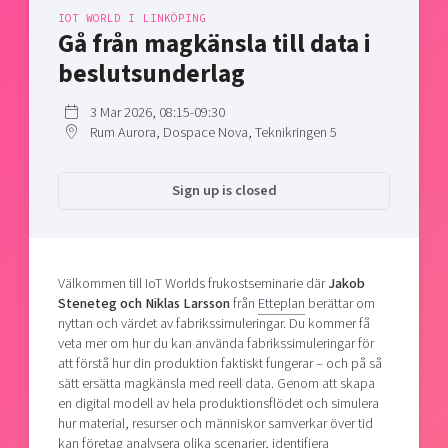
Shaping cities and regions
Our community of companies
IOT WORLD I LINKÖPING
Upscaling
Gå från magkänsla till data i
Projects
Today's lunch in Mjärdevi
Talent & skills
beslutsunderlag
Publications
Startup & industry collaboration
Bright East
Project toolbox
Offers to boost your business
3 Mar 2026, 08:15-09:30
East Sweden Tech Women
Rum Aurora, Dospace Nova, Teknikringen 5
Reversed mentorship
Our clusters
Sign up is closed
Funding opportunities
Current offers and activities
Reach out to us
Välkommen till IoT Worlds
frukostseminarie där
Jakob
Locations
Steneteg och Niklas Larsson
från
Etteplan
berättar om
nyttan och värdet av fabrikssimuleringar. Du kommer få
veta mer om hur du kan använda fabrikssimuleringar för
att förstå hur din produktion faktiskt fungerar – och på så
sätt ersätta magkänsla med reell data.
Genom att skapa
en digital modell av hela produktionsflödet och simulera
hur material, resurser och människor samverkar över tid
kan företag analysera olika scenarier, identifiera