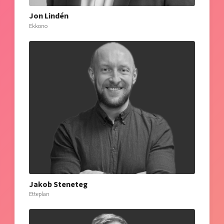
Jon Lindén
Ekkono
Jakob Steneteg
Etteplan