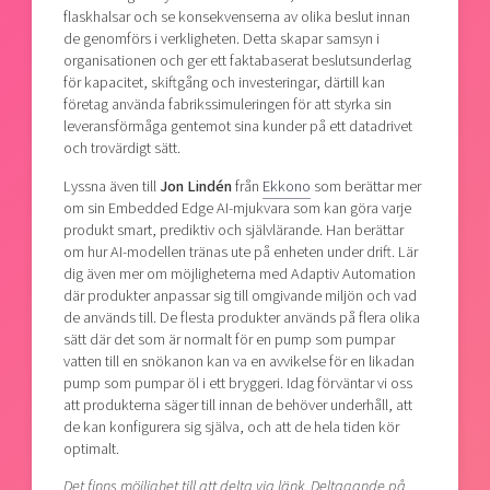
flaskhalsar och se konsekvenserna av olika beslut innan
de genomförs i verkligheten. Detta skapar samsyn i
organisationen och ger ett faktabaserat beslutsunderlag
för kapacitet, skiftgång och investeringar, därtill kan
företag använda fabrikssimuleringen för att styrka sin
leveransförmåga gentemot sina kunder på ett datadrivet
och trovärdigt sätt.
Lyssna även till
Jon Lindén
från
Ekkono
som berättar mer
om sin Embedded Edge AI-mjukvara som kan göra varje
produkt smart, prediktiv och självlärande. Han berättar
om hur AI-modellen tränas ute på enheten under drift. Lär
dig även mer om möjligheterna med Adaptiv Automation
där produkter anpassar sig till omgivande miljön och vad
de används till. De flesta produkter används på flera olika
sätt där det som är normalt för en pump som pumpar
vatten till en snökanon kan va en avvikelse för en likadan
pump som pumpar öl i ett bryggeri. Idag förväntar vi oss
att produkterna säger till innan de behöver underhåll, att
de kan konfigurera sig själva, och att de hela tiden kör
optimalt.
Det finns möjlighet till att delta via länk. Deltagande på