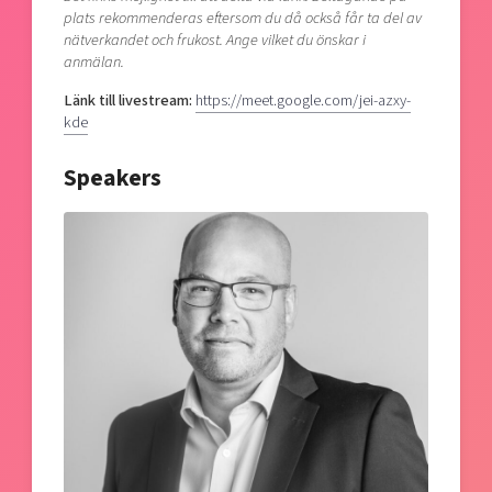
plats rekommenderas eftersom du då också får ta del av
nätverkandet och frukost. Ange vilket du önskar i
anmälan.
Länk till livestream:
https://meet.google.com/jei-azxy-
kde
Speakers