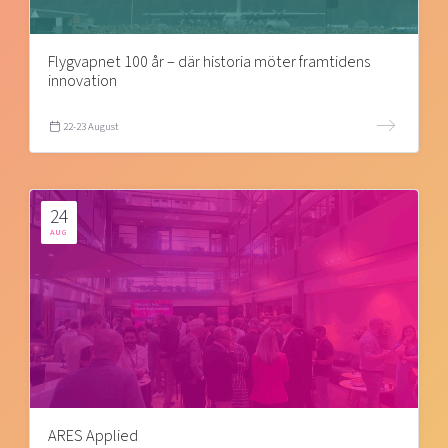
Flygvapnet 100 år – där historia möter framtidens
innovation
22-23 August
24
AUG
ARES Applied