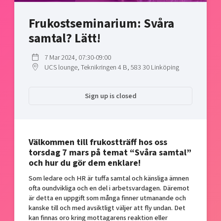
Shaping cities and regions
Our community of companies
Upscaling
Frukostseminarium: Svåra
Projects
Today's lunch in Mjärdevi
Talent & skills
samtal? Lätt!
Publications
Startup & industry collaboration
Bright East
Project toolbox
Offers to boost your business
7 Mar 2024, 07:30-09:00
East Sweden Tech Women
UCS lounge, Teknikringen 4 B, 583 30 Linköping
Reversed mentorship
Our clusters
Funding opportunities
Sign up is closed
Current offers and activities
Reach out to us
Välkommen till frukostträff hos oss
Locations
torsdag 7 mars på temat “Svåra samtal”
och hur du gör dem enklare!
Som ledare och HR är tuffa samtal och känsliga ämnen
ofta oundvikliga och en del i arbetsvardagen. Däremot
är detta en uppgift som många finner utmanande och
kanske till och med avsiktligt väljer att fly undan. Det
kan finnas oro kring mottagarens reaktion eller