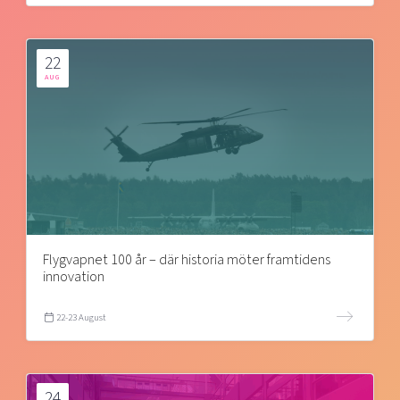
22
AUG
Flygvapnet 100 år – där historia möter framtidens
innovation
22-23 August
24