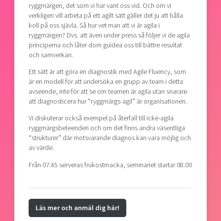
ryggmärgen, det som vi har vant oss vid. Och om vi
Shaping cities and regions
Our community of companies
Upscaling
verkligen vill arbeta på ett agilt sätt gäller det ju att hålla
Projects
Today's lunch in Mjärdevi
koll på oss sjävla. Så hur vet man att vi är agila i
Talent & skills
ryggmärgen? Dvs. att även under press så följer vi de agila
Publications
Startup & industry collaboration
principerna och låter dom guidea oss till bättre resultat
Bright East
Project toolbox
och samverkan.
Offers to boost your business
East Sweden Tech Women
Ett sätt är att göra en diagnostik med Agile Fluency, som
Reversed mentorship
är en modell för att undersöka en grupp av team i detta
avseende, inte för att se om teamen är agila utan snarare
Our clusters
Funding opportunities
att diagnosticera hur “ryggmärgs-agil” är organisationen.
Current offers and activities
Vi diskuterar också exempel på återfall till icke-agila
ryggmärgsbeteenden och om det finns andra väsentliga
Reach out to us
“strukturer” där motsvarande diagnos kan vara möjlig och
Locations
av värde.
Från 07.45 serveras frukostmacka, seminariet startar 08.00
Läs mer och anmäl dig här!