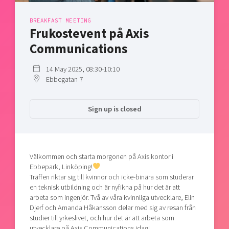
Shaping cities and regions
Our community of companies
Upscaling
BREAKFAST MEETING
Projects
Today's lunch in Mjärdevi
Talent & skills
Frukostevent på Axis
Publications
Startup & industry collaboration
Communications
Bright East
Project toolbox
Offers to boost your business
East Sweden Tech Women
14 May 2025, 08:30-10:10
Ebbegatan 7
Reversed mentorship
Our clusters
Funding opportunities
Sign up is closed
Current offers and activities
Reach out to us
Locations
Välkommen och starta morgonen på Axis kontor i
Ebbepark, Linköping!
Träffen riktar sig till kvinnor och icke-binära som studerar
en teknisk utbildning och är nyfikna på hur det är att
arbeta som ingenjör. Två av våra kvinnliga utvecklare, Elin
Djerf och Amanda Håkansson delar med sig av resan från
studier till yrkeslivet, och hur det är att arbeta som
utvecklare på Axis Communications idag!