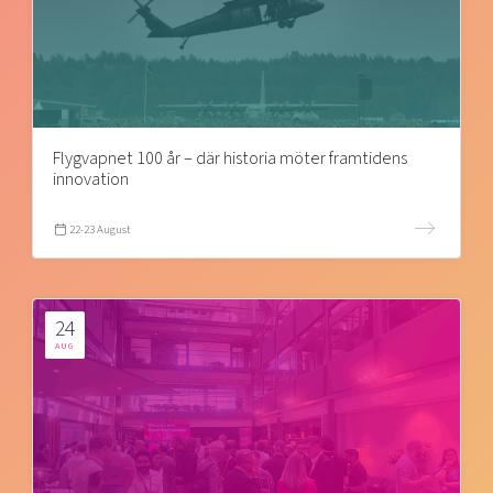
Flygvapnet 100 år – där historia möter framtidens
innovation
22-23 August
24
AUG