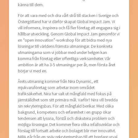
känna till dem.
För att vara med och dra vårt strå till stacken i Sverige och
Östergötland har vi därför skapat Global Impact Jam. Vi
vill informera, inspirera och få fler företag att engagera sig i
hållbar utveckling. Genom Global Impact Jam genomför vi
en “open innovation”-workshop för att bidra med nya
lösningar till världens främsta utmaningar. De konkreta
utmaningarna som vi jobbar med under helgen kan
komma från företag eller offentliga verksamheter. Vår
ambition är att ha 3-5 utmaningar per år, men första året
börjar vi med en.
Årets utmaning kommer från Nira Dynamic, ett
mjukvaruföretag som arbetar inom området
trafiksäkerhet. Nira har valt ut mångfald med fokus på
jämställdhet som sitt primära mål. Varför? Nira vill bredda
sin rekryteringsbas. För att mångfald berikar. Med olika
bakgrund, kompetens och erfarenhet i en grupp ökar
tendensen att lyssna, förstå och diskutera problem och
möjliga lösningar. Det kommer flera olika infallsvinklar och
förslag till fortsatt arbete och bolaget blir mer innovativt.
NIRA går från en snäv rekryteringsbas till ett bredare urval