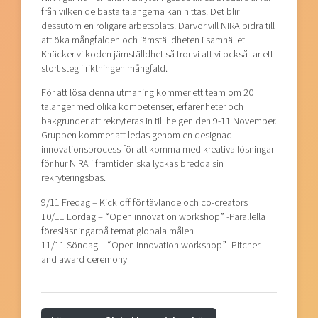
från vilken de bästa talangerna kan hittas. Det blir
dessutom en roligare arbetsplats. Därvör vill NIRA bidra till
att öka mångfalden och jämställdheten i samhället.
Knäcker vi koden jämställdhet så tror vi att vi också tar ett
stort steg i riktningen mångfald.
För att lösa denna utmaning kommer ett team om 20
talanger med olika kompetenser, erfarenheter och
bakgrunder att rekryteras in till helgen den 9-11 November.
Gruppen kommer att ledas genom en designad
innovationsprocess för att komma med kreativa lösningar
för hur NIRA i framtiden ska lyckas bredda sin
rekryteringsbas.
9/11 Fredag – Kick off för tävlande och co-creators
10/11 Lördag – “Open innovation workshop” -Parallella
föresläsningarpå temat globala målen
11/11 Söndag – “Open innovation workshop” -Pitcher
and award ceremony