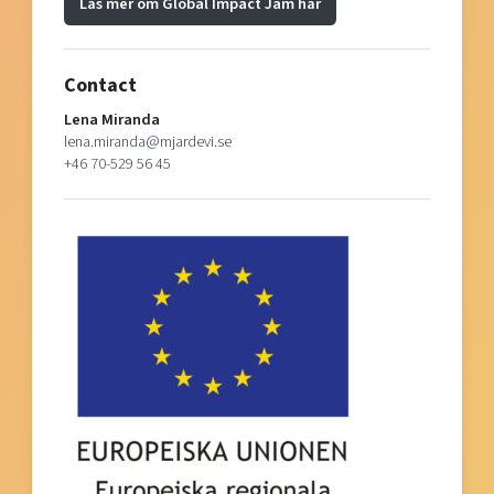
Läs mer om Global Impact Jam här
Contact
Lena Miranda
lena.miranda@mjardevi.se
+46 70-529 56 45‬