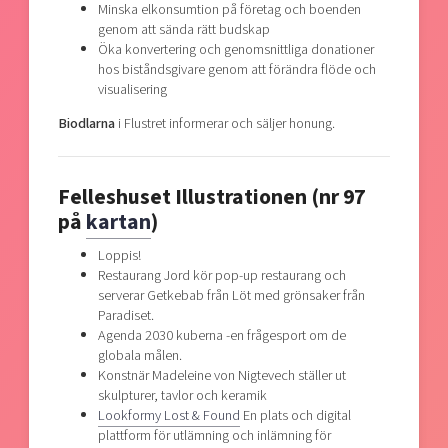
Minska elkonsumtion på företag och boenden
genom att sända rätt budskap
Öka konvertering och genomsnittliga donationer
hos biståndsgivare genom att förändra flöde och
visualisering
Biodlarna
i Flustret informerar och säljer honung.
Felleshuset Illustrationen (nr 97
på
kartan
)
Loppis!
Restaurang Jord kör pop-up restaurang och
serverar Getkebab från Löt med grönsaker från
Paradiset.
Agenda 2030 kuberna -en frågesport om de
globala målen.
Konstnär Madeleine von Nigtevech ställer ut
skulpturer, tavlor och keramik
Lookformy Lost & Found
En plats och digital
plattform för utlämning och inlämning för