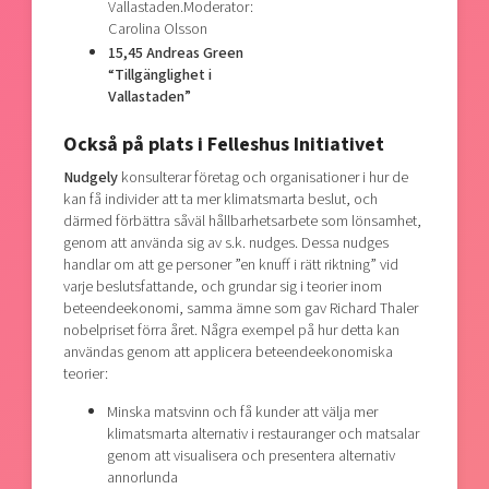
Vallastaden.Moderator:
Carolina Olsson
15,45 Andreas Green
“Tillgänglighet i
Vallastaden”
Också på plats i Felleshus Initiativet
Nudgely
konsulterar företag och organisationer i hur de
kan få individer att ta mer klimatsmarta beslut, och
därmed förbättra såväl hållbarhetsarbete som lönsamhet,
genom att använda sig av s.k. nudges. Dessa nudges
handlar om att ge personer ”en knuff i rätt riktning” vid
varje beslutsfattande, och grundar sig i teorier inom
beteendeekonomi, samma ämne som gav Richard Thaler
nobelpriset förra året. Några exempel på hur detta kan
användas genom att applicera beteendeekonomiska
teorier:
Minska matsvinn och få kunder att välja mer
klimatsmarta alternativ i restauranger och matsalar
genom att visualisera och presentera alternativ
annorlunda