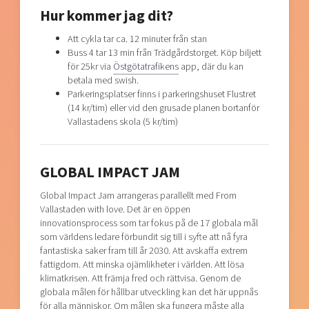
Hur kommer jag dit?
Att cykla tar ca. 12 minuter från stan
Buss 4 tar 13 min från Trädgårdstorget. Köp biljett
för 25kr via
Östgötatrafikens
app, där du kan
betala med swish.
Parkeringsplatser finns i parkeringshuset Flustret
(14 kr/tim) eller vid den grusade planen bortanför
Vallastadens skola (5 kr/tim)
GLOBAL IMPACT JAM
Global Impact Jam arrangeras parallellt med From
Vallastaden with love. Det är en öppen
innovationsprocess som tar fokus på de 17 globala mål
som världens ledare förbundit sig till i syfte att nå fyra
fantastiska saker fram till år 2030. Att avskaffa extrem
fattigdom. Att minska ojämlikheter i världen. Att lösa
klimatkrisen. Att främja fred och rättvisa. Genom de
globala målen för hållbar utveckling kan det här uppnås
för alla människor. Om målen ska fungera måste alla