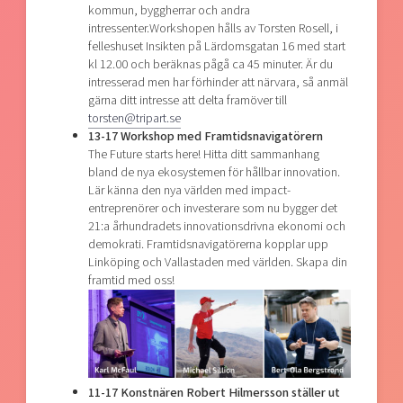
kommun, byggherrar och andra
intressenter.Workshopen hålls av Torsten Rosell, i
felleshuset Insikten på Lärdomsgatan 16 med start
kl 12.00 och beräknas pågå ca 45 minuter. Är du
intresserad men har förhinder att närvara, så anmäl
gärna ditt intresse att delta framöver till
torsten@tripart.se
13-17 Workshop med Framtidsnavigatörern
The Future starts here! Hitta ditt sammanhang
bland de nya ekosystemen för hållbar innovation.
Lär känna den nya världen med impact-
entreprenörer och investerare som nu bygger det
21:a århundradets innovationsdrivna ekonomi och
demokrati. Framtidsnavigatörerna kopplar upp
Linköping och Vallastaden med världen. Skapa din
framtid med oss!
11-17 Konstnären Robert Hilmersson ställer ut