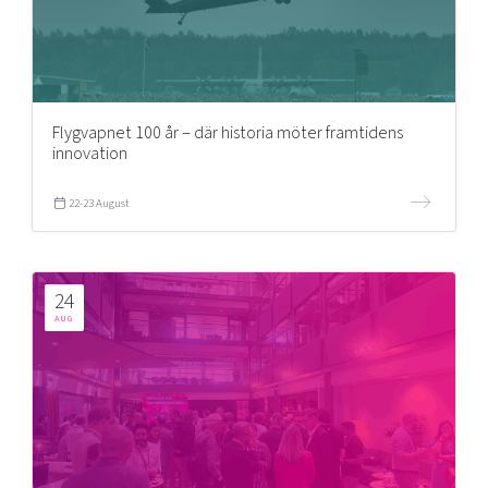
Flygvapnet 100 år – där historia möter framtidens
innovation
22-23 August
24
AUG