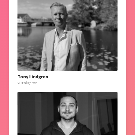
Tony Lindgren
VD Enlightsec