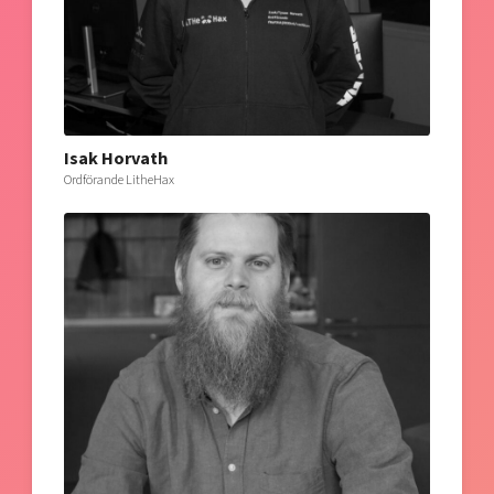
Isak Horvath
Ordförande LitheHax