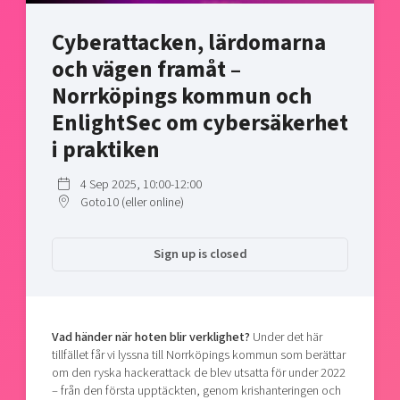
Shaping cities and regions
Our community of companies
Upscaling
Cyberattacken, lärdomarna
Projects
Today's lunch in Mjärdevi
Talent & skills
och vägen framåt –
Publications
Startup & industry collaboration
Bright East
Norrköpings kommun och
Project toolbox
Offers to boost your business
East Sweden Tech Women
EnlightSec om cybersäkerhet
Reversed mentorship
i praktiken
Our clusters
Funding opportunities
4 Sep 2025, 10:00-12:00
Goto10 (eller online)
Current offers and activities
Reach out to us
Sign up is closed
Locations
Vad händer när hoten blir verklighet?
Under det här
tillfället får vi lyssna till Norrköpings kommun som berättar
om den ryska hackerattack de blev utsatta för under 2022
– från den första upptäckten, genom krishanteringen och