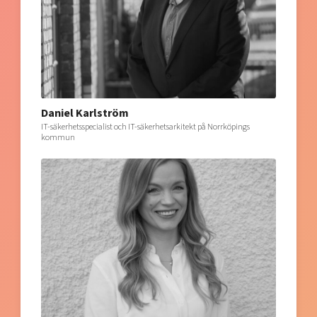
Daniel Karlström
IT-säkerhetsspecialist och IT-säkerhetsarkitekt på Norrköpings
kommun