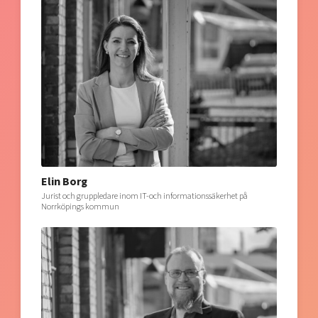
Elin Borg
Jurist och gruppledare inom IT-och informationssäkerhet på
Norrköpings kommun