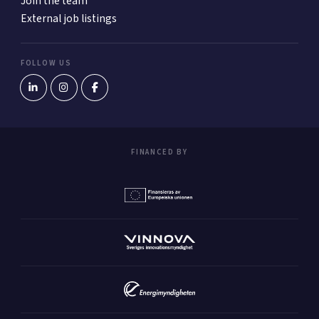
Join the team
External job listings
FOLLOW US
FINANCED BY