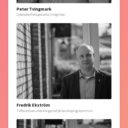
Peter Tvingmark
Cybersäkerhetsspecialist, EnlightSec
Fredrik Ekström
Tillförordnad utvecklingschef på Norrköpings kommun