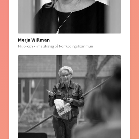
Merja Willman
Miljö- och klimatstrateg på Norrköpings kommun