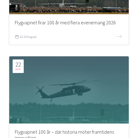
Flygvapnet firar 100 år med flera evenemang 2026
22-23 August
22
AUG
Flygvapnet 100 år – där historia möter framtidens
innovation