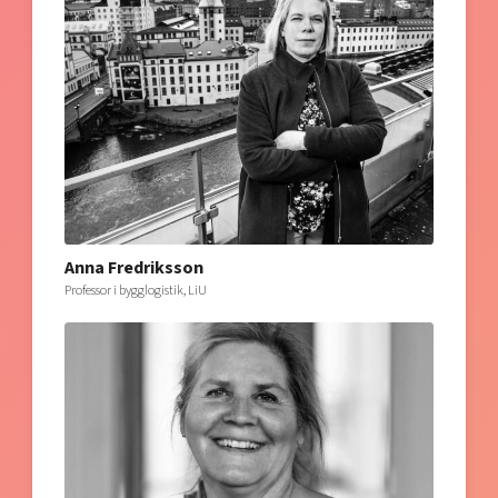
Anna Fredriksson
Professor i bygglogistik, LiU