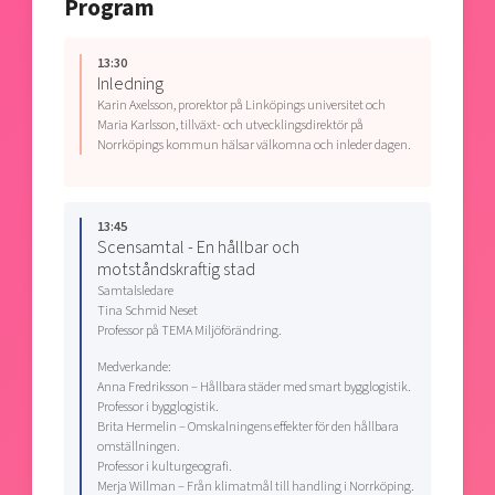
Program
13:30
Inledning
Karin Axelsson, prorektor på Linköpings universitet och
Maria Karlsson, tillväxt- och utvecklingsdirektör på
Norrköpings kommun hälsar välkomna och inleder dagen.
13:45
Scensamtal - En hållbar och
motståndskraftig stad
Samtalsledare
Tina Schmid Neset
Professor på TEMA Miljöförändring.
Medverkande:
Anna Fredriksson – Hållbara städer med smart bygglogistik.
Professor i bygglogistik.
Brita Hermelin – Omskalningens effekter för den hållbara
omställningen.
Professor i kulturgeografi.
Merja Willman – Från klimatmål till handling i Norrköping.