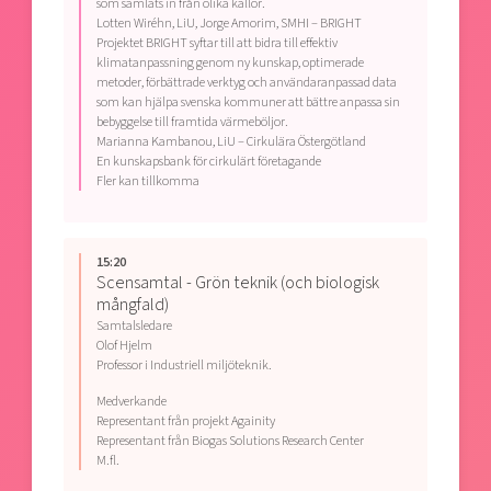
som samlats in från olika källor.
Lotten Wiréhn, LiU, Jorge Amorim, SMHI – BRIGHT
Projektet BRIGHT syftar till att bidra till effektiv
klimatanpassning genom ny kunskap, optimerade
metoder, förbättrade verktyg och användaranpassad data
som kan hjälpa svenska kommuner att bättre anpassa sin
bebyggelse till framtida värmeböljor.
Marianna Kambanou, LiU – Cirkulära Östergötland
En kunskapsbank för cirkulärt företagande
Fler kan tillkomma
15:20
Scensamtal - Grön teknik (och biologisk
mångfald)
Samtalsledare
Olof Hjelm
Professor i Industriell miljöteknik.
Medverkande
Representant från projekt Againity
Representant från Biogas Solutions Research Center
M.fl.