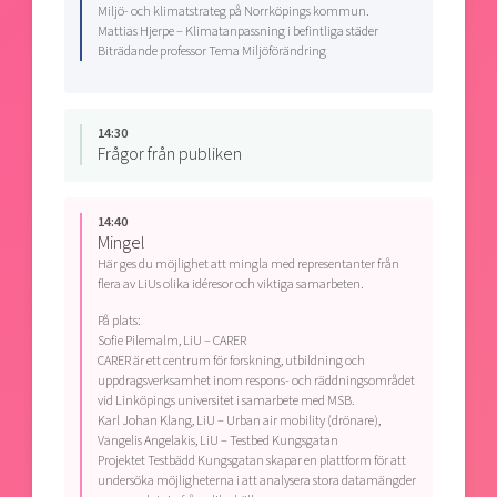
Miljö- och klimatstrateg på Norrköpings kommun.
Mattias Hjerpe – Klimatanpassning i befintliga städer
Biträdande professor Tema Miljöförändring
14:30
Frågor från publiken
14:40
Mingel
Här ges du möjlighet att mingla med representanter från
flera av LiUs olika idéresor och viktiga samarbeten.
På plats:
Sofie Pilemalm, LiU – CARER
CARER är ett centrum för forskning, utbildning och
uppdragsverksamhet inom respons- och räddningsområdet
vid Linköpings universitet i samarbete med MSB.
Karl Johan Klang, LiU – Urban air mobility (drönare),
Vangelis Angelakis, LiU – Testbed Kungsgatan
Projektet Testbädd Kungsgatan skapar en plattform för att
undersöka möjligheterna i att analysera stora datamängder