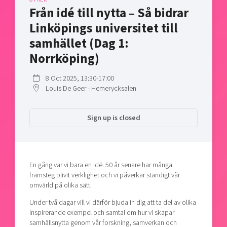
Shaping cities and regions
Our community of companies
Från idé till nytta – Så bidrar
Upscaling
Projects
Today's lunch in Mjärdevi
Linköpings universitet till
Talent & skills
Publications
samhället (Dag 1:
Startup & industry collaboration
Bright East
Project toolbox
Norrköping)
Offers to boost your business
East Sweden Tech Women
8 Oct 2025, 13:30-17:00
Reversed mentorship
Louis De Geer - Hemerycksalen
Our clusters
Funding opportunities
Sign up is closed
Current offers and activities
Reach out to us
Locations
En gång var vi bara en idé. 50 år senare har många
framsteg blivit verklighet och vi påverkar ständigt vår
omvärld på olika sätt.
Under två dagar vill vi därför bjuda in dig att ta del av olika
inspirerande exempel och samtal om hur vi skapar
samhällsnytta genom vår forskning, samverkan och