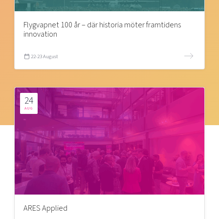
Flygvapnet 100 år – där historia möter framtidens
innovation
22-23 August
24
AUG
ARES Applied