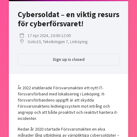
Shaping cities and regions
Our community of companies
Upscaling
Cybersoldat – en viktig resurs
Projects
Today's lunch in Mjärdevi
Talent & skills
för cyberförsvaret!
Publications
Startup & industry collaboration
Bright East
Project toolbox
Offers to boost your business
17 Apr 2024, 10:00-12:00
East Sweden Tech Women
Goto10, Teknikringen 7, Linköping
Reversed mentorship
Our clusters
Funding opportunities
Sign up is closed
Current offers and activities
Reach out to us
År 2022 etablerade Försvarsmakten ett nytt IT-
Locations
försvarsförband med lokalisering i Linköping. It-
försvarsförbandens uppgift är att skydda
Försvarsmaktens ledningssystem mot intrång och
angrepp och att både proaktivt och reaktivt hantera it-
incidenter.
Redan år 2020 startade Försvarsmakten en elva
månader lång utbildning av värnpliktiga cybersoldater –