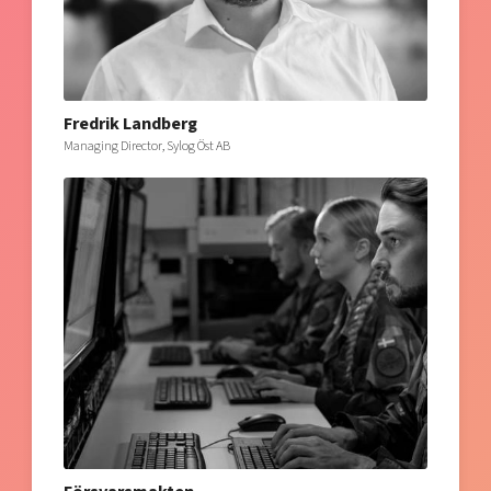
Fredrik Landberg
Managing Director, Sylog Öst AB