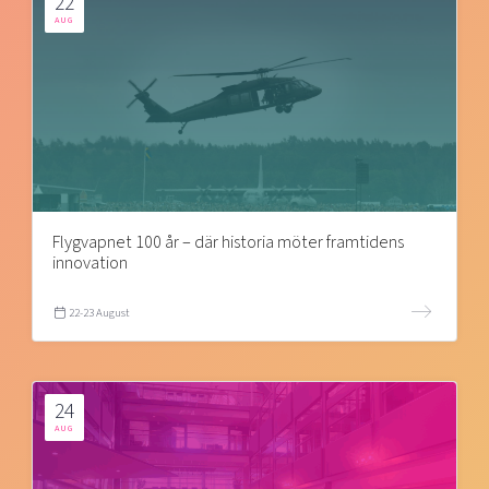
22
AUG
Flygvapnet 100 år – där historia möter framtidens
innovation
22-23 August
24
AUG