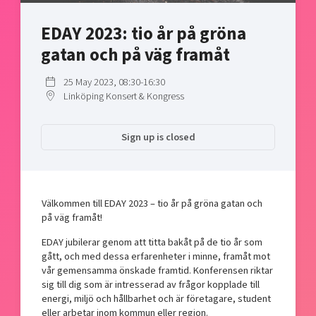
Shaping cities and regions
Our community of companies
Upscaling
EDAY 2023: tio år på gröna
Projects
Today's lunch in Mjärdevi
Talent & skills
gatan och på väg framåt
Publications
Startup & industry collaboration
Bright East
Project toolbox
Offers to boost your business
25 May 2023, 08:30-16:30
East Sweden Tech Women
Linköping Konsert & Kongress
Reversed mentorship
Our clusters
Funding opportunities
Sign up is closed
Current offers and activities
Reach out to us
Välkommen till EDAY 2023 – tio år på gröna gatan och
Locations
på väg framåt!
EDAY jubilerar genom att titta bakåt på de tio år som
gått, och med dessa erfarenheter i minne, framåt mot
vår gemensamma önskade framtid. Konferensen riktar
sig till dig som är intresserad av frågor kopplade till
energi, miljö och hållbarhet och är företagare, student
eller arbetar inom kommun eller region.