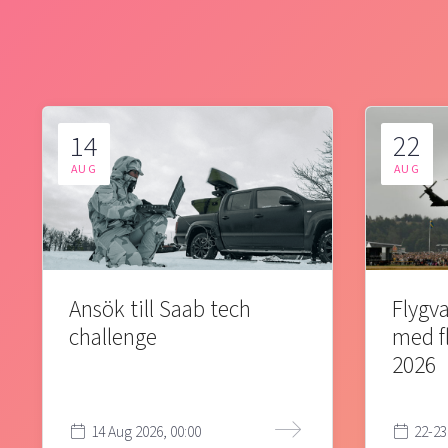
14
22
AUG
AUG
Ansök till Saab tech
Flygva
challenge
med f
2026
14 Aug 2026, 00:00
22-23