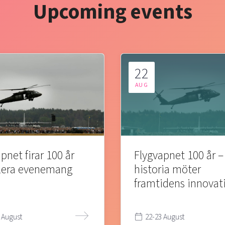
Upcoming events
22
AUG
pnet firar 100 år
Flygvapnet 100 år –
lera evenemang
historia möter
framtidens innovat
 August
22-23 August