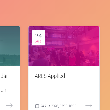
24
AUG
 där
ARES Applied
ion
24 Aug 2026, 13:30-16:30