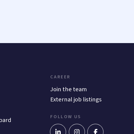
CAREER
Join the team
External job listings
FOLLOW US
oard