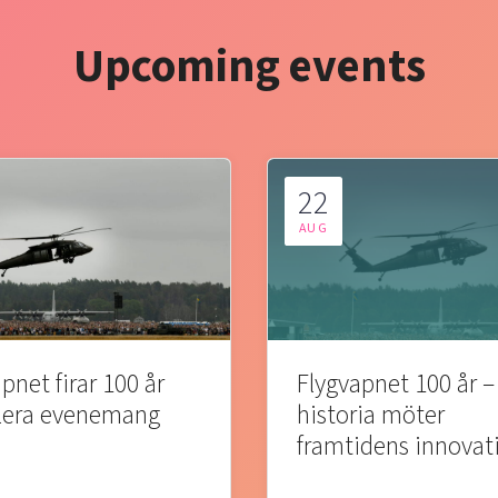
Upcoming events
22
AUG
pnet firar 100 år
Flygvapnet 100 år –
lera evenemang
historia möter
framtidens innovat