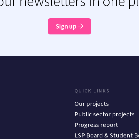
 our newsletters in one p
Sign up
QUICK LINKS
Our projects
Public sector projects
Progress report
LSP Board & Student B