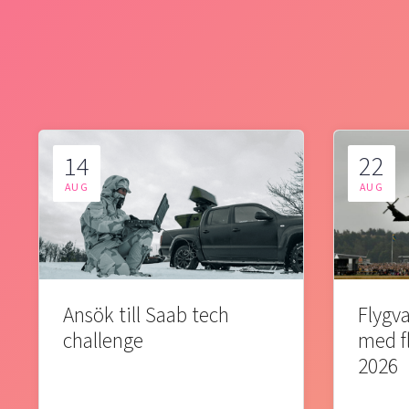
14
22
AUG
AUG
Ansök till Saab tech
Flygva
challenge
med f
2026