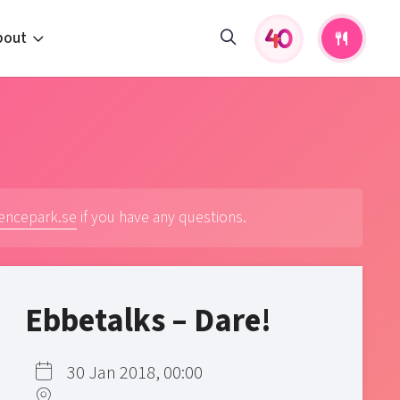
bout
fers and activities
pportunities
 to us
s
iencepark.se
if you have any questions.
Ebbetalks – Dare!
30 Jan 2018, 00:00