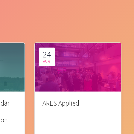
24
AUG
 där
ARES Applied
ion