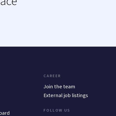
lace
CAREER
Join the team
External job listings
FOLLOW US
oard