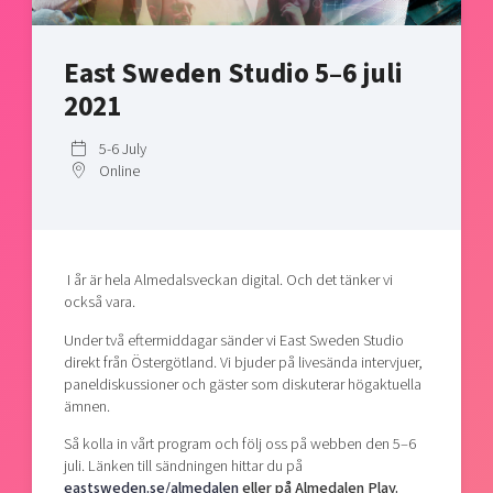
Shaping cities and regions
Our community of companies
Upscaling
Projects
Today's lunch in Mjärdevi
Talent & skills
East Sweden Studio 5–6 juli
Publications
Startup & industry collaboration
2021
Bright East
Project toolbox
Offers to boost your business
East Sweden Tech Women
5-6 July
Online
Reversed mentorship
Our clusters
Funding opportunities
Current offers and activities
I
år är hela Almedalsveckan digital. Och det tänker vi
Reach out to us
också vara.
Locations
Under två eftermiddagar sänder vi East Sweden Studio
direkt från Östergötland. Vi bjuder på livesända intervjuer,
paneldiskussioner och gäster som diskuterar högaktuella
ämnen.
Så kolla in vårt program och följ oss på webben den 5–6
juli. Länken till sändningen hittar du på
eastsweden.se/almedalen
eller på Almedalen Play.