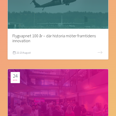
Flygvapnet 100 år – där historia möter framtidens
innovation
22-23 August
24
AUG