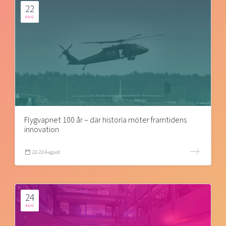
22
AUG
Flygvapnet 100 år – där historia möter framtidens
innovation
22-23 August
24
AUG