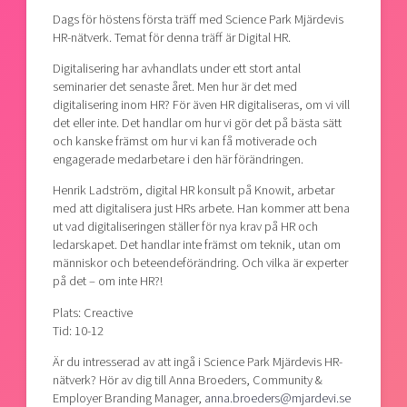
Shaping cities and regions
Our community of companies
Dags för höstens första träff med Science Park Mjärdevis
Upscaling
HR-nätverk. Temat för denna träff är Digital HR.
Projects
Today's lunch in Mjärdevi
Talent & skills
Publications
Digitalisering har avhandlats under ett stort antal
Startup & industry collaboration
seminarier det senaste året. Men hur är det med
Bright East
Project toolbox
Offers to boost your business
digitalisering inom HR? För även HR digitaliseras, om vi vill
East Sweden Tech Women
det eller inte. Det handlar om hur vi gör det på bästa sätt
och kanske främst om hur vi kan få motiverade och
Reversed mentorship
engagerade medarbetare i den här förändringen.
Our clusters
Funding opportunities
Henrik Ladström, digital HR konsult på Knowit, arbetar
med att digitalisera just HRs arbete. Han kommer att bena
Current offers and activities
ut vad digitaliseringen ställer för nya krav på HR och
Reach out to us
ledarskapet. Det handlar inte främst om teknik, utan om
människor och beteendeförändring. Och vilka är experter
Locations
på det – om inte HR?!
Plats: Creactive
Tid: 10-12
Är du intresserad av att ingå i Science Park Mjärdevis HR-
nätverk? Hör av dig till Anna Broeders, Community &
Employer Branding Manager,
anna.broeders@mjardevi.se