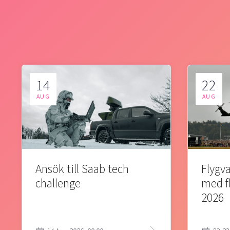
14
22
AUG
AUG
Ansök till Saab tech
Flygva
challenge
med f
2026