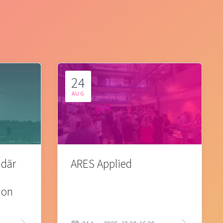
24
AUG
 där
ARES Applied
ion