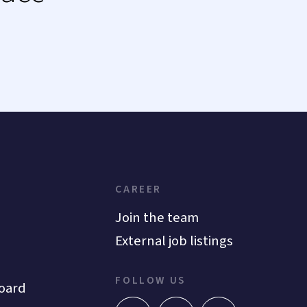
CAREER
Join the team
External job listings
FOLLOW US
oard