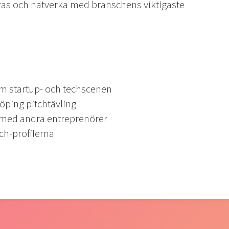
reras och nätverka med branschens viktigaste
om startup- och techscenen
köping pitchtävling
 med andra entreprenörer
ch-profilerna