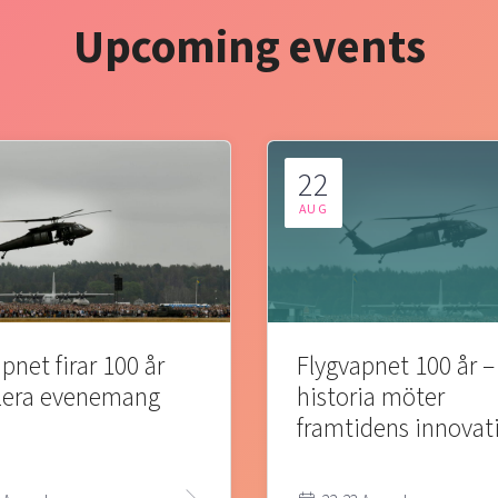
Upcoming events
22
AUG
pnet firar 100 år
Flygvapnet 100 år –
lera evenemang
historia möter
framtidens innovat