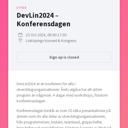
Shaping cities and regions
Our community of companies
Upscaling
OTHER
Projects
DevLin2024 –
Today's lunch in Mjärdevi
Talent & skills
Publications
Konferensdagen
Startup & industry collaboration
Bright East
Project toolbox
Offers to boost your business
23 Oct 2024, 09:00-17:30
East Sweden Tech Women
Linköpings Konsert & Kongress
Reversed mentorship
Our clusters
Funding opportunities
Sign up is closed
Current offers and activities
Reach out to us
DevLin2024 är en konferens för alla i
Locations
utvecklingsorganisationen. Årets utgåva har ett större
program än någonsin. 4 dagar med workshops, förutom
konferensedagen.
Konferensdagen består av över 20 olika presentationer på
ämnen som rör alla delar av utvecklingsorganisationen,
från programmerare, testare, teamlead, gruppchefer,
linjechefer och projektledare. Förutom keynote av Michael