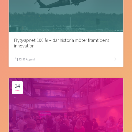
Flygvapnet 100 år – där historia möter framtidens
innovation
22-23 August
24
AUG