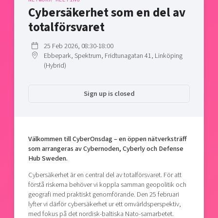
Shaping cities and regions
Our community of companies
Cybersäkerhet som en del av
Upscaling
Projects
Today's lunch in Mjärdevi
totalförsvaret
Talent & skills
Publications
Startup & industry collaboration
25 Feb 2026, 08:30-18:00
Bright East
Project toolbox
Offers to boost your business
Ebbepark, Spektrum, Fridtunagatan 41, Linköping
East Sweden Tech Women
(Hybrid)
Reversed mentorship
Our clusters
Sign up is closed
Funding opportunities
Current offers and activities
Reach out to us
Välkommen till CyberOnsdag – en öppen nätverksträff
Locations
som arrangeras av Cybernoden, Cyberly och Defense
Hub Sweden.
Cybersäkerhet är en central del av totalförsvaret. För att
förstå riskerna behöver vi koppla samman geopolitik och
geografi med praktiskt genomförande. Den 25 februari
lyfter vi därför cybersäkerhet ur ett omvärldsperspektiv,
med fokus på det nordisk-baltiska Nato-samarbetet.