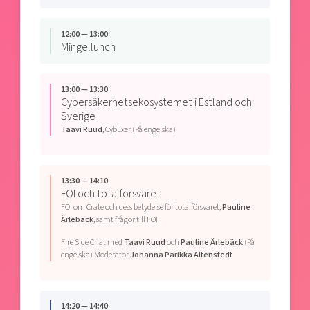
12:00 — 13:00
Mingellunch
13:00 — 13:30
Cybersäkerhetsekosystemet i Estland och
Sverige
Taavi Ruud
, CybExer (På engelska)
13:30 — 14:10
FOI och totalförsvaret
FOI om Crate och dess betydelse för totalförsvaret;
Pauline
Ärlebäck
, samt frågor till FOI
Fire Side Chat med
Taavi Ruud
och
Pauline Ärlebäck
(På
engelska) Moderator
Johanna Parikka Altenstedt
14:20 — 14:40