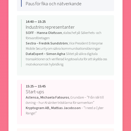
Paus för fika och nätverkande
14:40 — 15:25
Industrins representanter
SOFF
–
Hanna Olofsson
, stabschef på Säkerhets- och
försvarsföretagen
Sectra
–
Fredrik Sundström
, Vice President Enterprise
Mobile Security om säkra kommunikationslösningar
DataExpert
– Simon Agha
Siktet på säkra digitala
transaktioner och verifierad kryptovaluta för att skydda oss
mot ekonomisk hybridkrig
15:25 — 15:45
Start-ups
Actensa, Michaela Fatouros
, Grundare – ”Från idé till
övning – hur AI sänker trösklarna för samverkan”
Kryptogram AB, Mattias Jacobsson
– ”I need a Cyber
Range!”