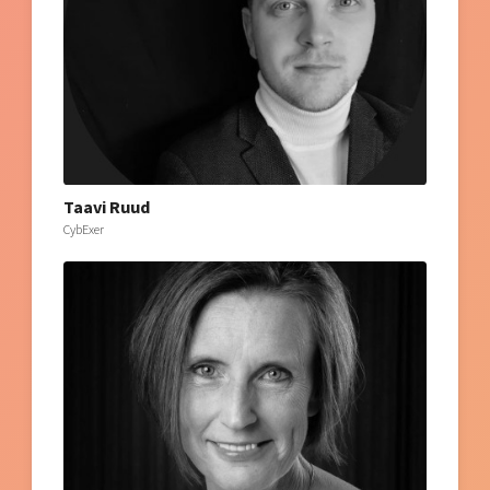
Taavi Ruud
CybExer