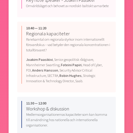
Key note speaker - Joakim Paasikivi
Omvärldsläget och behovet av nordiskt-baltiskt samarbete
10:40 — 11:20
Regionala kapaciteter
Panelsamtal om regionala styrkor inom internationellt
försvarsfokus – vad betyder den regionala koncentrationen i
totalförsvaret?
Joakim Paasikivi
, Senior geopolitisk rådgivare,
Mannheimer Swartling,
Foteini Papiri
, Head of Cyber,
FOI,
Anders Hansson
, Security Advisor Critical
Infrastructure, SECTRA,
Robin Hughes
, Strategic
Innovation & Technology Director, Saab.
11:30 — 12:00
Workshop & diskussion
Medlemsorganisationernas kapaciteter som kan komma
till användning hos nationella och internationella
organisationer.