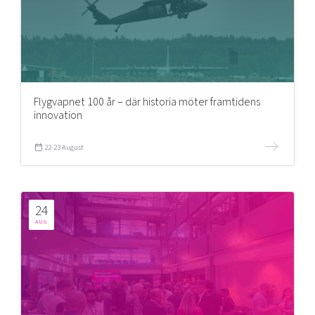
Flygvapnet 100 år – där historia möter framtidens
innovation
22-23 August
24
AUG