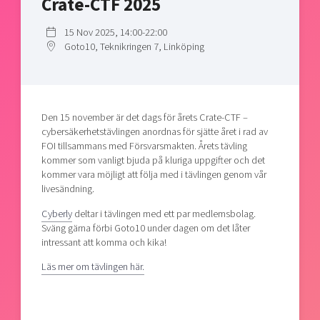
Crate-CTF 2025
Shaping cities and regions
Our community of companies
Upscaling
Projects
15 Nov 2025, 14:00-22:00
Today's lunch in Mjärdevi
Talent & skills
Goto10, Teknikringen 7, Linköping
Publications
Startup & industry collaboration
Bright East
Project toolbox
Offers to boost your business
East Sweden Tech Women
Reversed mentorship
Den 15 november är det dags för årets Crate-CTF –
cybersäkerhetstävlingen anordnas för sjätte året i rad av
Our clusters
Funding opportunities
FOI tillsammans med Försvarsmakten. Årets tävling
kommer som vanligt bjuda på kluriga uppgifter och det
Current offers and activities
kommer vara möjligt att följa med i tävlingen genom vår
livesändning.
Reach out to us
Locations
Cyberly
deltar i tävlingen med ett par medlemsbolag.
Sväng gärna förbi Goto10 under dagen om det låter
intressant att komma och kika!
Läs mer om tävlingen här.