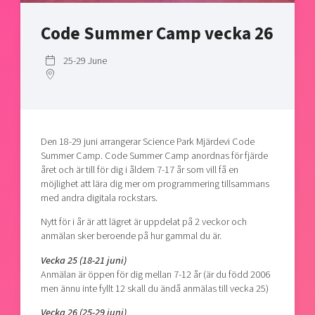
Shaping cities and regions
Our community of companies
Upscaling
Code Summer Camp vecka 26
Projects
Today's lunch in Mjärdevi
Talent & skills
Publications
Startup & industry collaboration
25-29 June
Bright East
Project toolbox
Offers to boost your business
East Sweden Tech Women
Reversed mentorship
Our clusters
Funding opportunities
Den 18-29 juni arrangerar Science Park Mjärdevi Code
Summer Camp. Code Summer Camp anordnas för fjärde
Current offers and activities
året och är till för dig i åldern 7-17 år som vill få en
möjlighet att lära dig mer om programmering tillsammans
Reach out to us
med andra digitala rockstars.
Locations
Nytt för i år är att lägret är uppdelat på 2 veckor och
anmälan sker beroende på hur gammal du är.
Vecka 25 (18-21 juni)
Anmälan är öppen för dig mellan 7-12 år (är du född 2006
men ännu inte fyllt 12 skall du ändå anmälas till vecka 25)
Vecka 26 (25-29 juni)