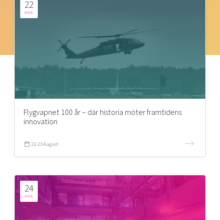
22
AUG
Flygvapnet 100 år – där historia möter framtidens
innovation
22-23 August
24
AUG