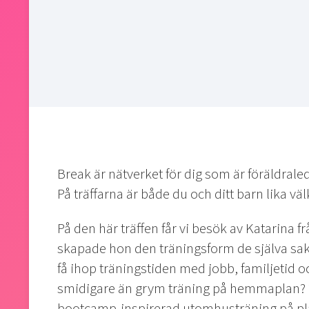
Break är nätverket för dig som är föräldraledi
På träffarna är både du och ditt barn lika 
På den här träffen får vi besök av Katarina
skapade hon den träningsform de själva sak
få ihop träningstiden med jobb, familjetid o
smidigare än grym träning på hemmaplan? ?? 
bootcamp-inspirerad utomhusträning på pla