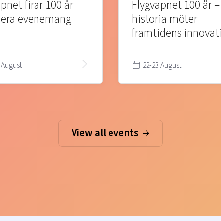
pnet firar 100 år
Flygvapnet 100 år –
lera evenemang
historia möter
framtidens innovat
 August
22-23 August
View all events