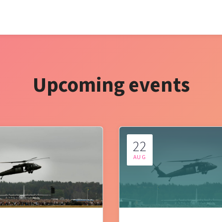
Upcoming events
22
AUG