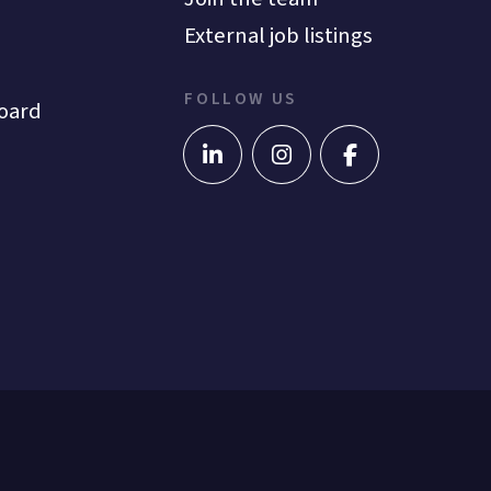
External job listings
FOLLOW US
oard