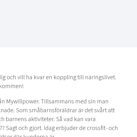
g och vill ha kvar en koppling till näringslivet.
välkommen!
 från Mywillpower. Tillsammans med sin man
nade. Som småbarnsföräldrar är det svårt att
ch barnens aktiviteter. Så vad kan vara
Sagt och gjort. Idag erbjuder de crossfit- och
tser där kunderna är.