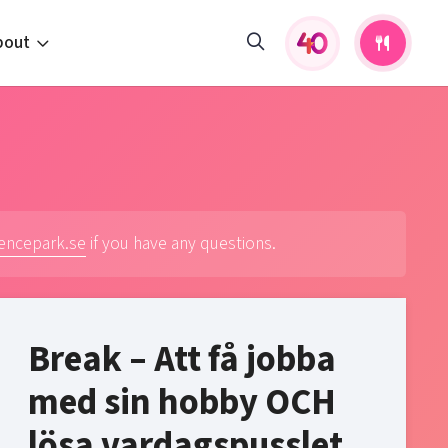
bout
fers and activities
pportunities
 to us
s
iencepark.se
if you have any questions.
Break – Att få jobba
med sin hobby OCH
lösa vardagspusslet