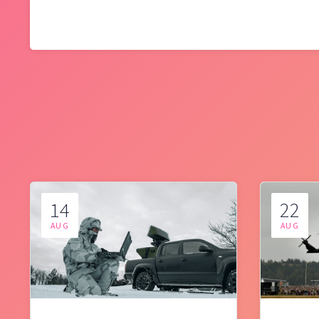
14
22
AUG
AUG