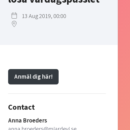
13 Aug 2019, 00:00
Anmäl dig här!
Contact
Anna Broeders
anna.broeders@mjardevi.se