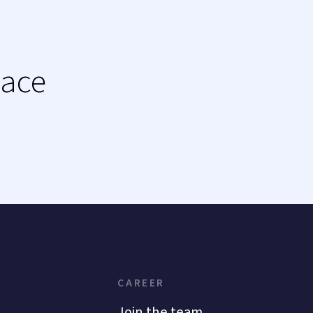
lace
CAREER
Join the team