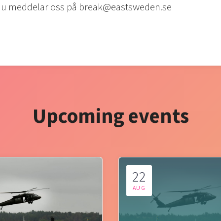
m du meddelar oss på break@eastsweden.se
Upcoming events
22
AUG