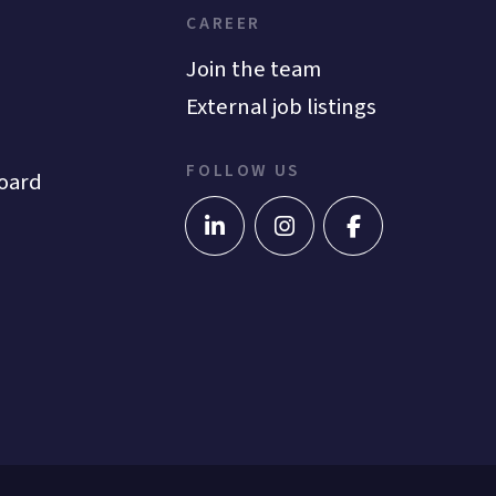
CAREER
Join the team
External job listings
FOLLOW US
oard