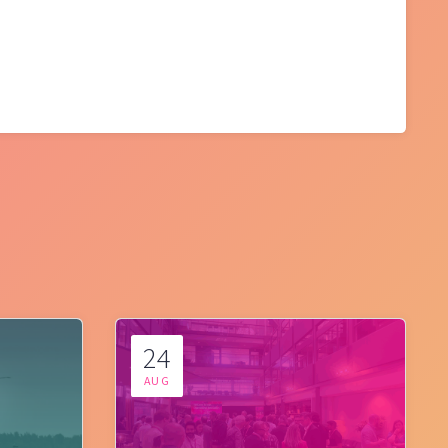
24
AUG