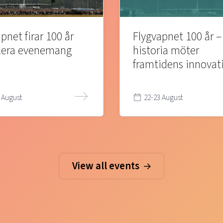
pnet firar 100 år
Flygvapnet 100 år –
lera evenemang
historia möter
framtidens innovat
 August
22-23 August
View all events