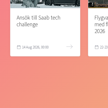
Ansök till Saab tech
Flygva
challenge
med f
2026
14 Aug 2026, 00:00
22-23