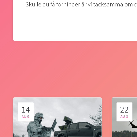
Skulle du få förhinder är vi tacksamma o
14
22
AUG
AUG