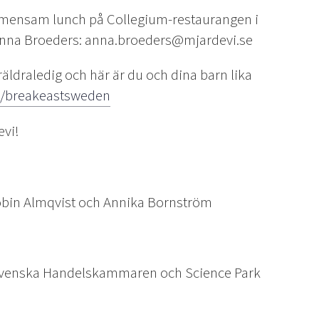
 gemensam lunch på Collegium-restaurangen i
a Anna Broeders: anna.broeders@mjardevi.se
räldraledig och här är du och dina barn lika
/breakeastsweden
evi!
obin Almqvist och Annika Bornström
stsvenska Handelskammaren och Science Park