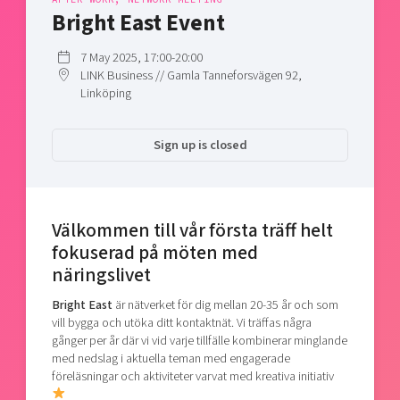
Shaping cities and regions
Our community of companies
Bright East Event
Upscaling
Projects
Today's lunch in Mjärdevi
Talent & skills
7 May 2025, 17:00-20:00
Publications
Startup & industry collaboration
LINK Business // Gamla Tanneforsvägen 92,
Bright East
Project toolbox
Linköping
Offers to boost your business
East Sweden Tech Women
Reversed mentorship
Sign up is closed
Our clusters
Funding opportunities
Current offers and activities
Välkommen till vår första träff helt
Reach out to us
fokuserad på möten med
Locations
näringslivet
Bright East
är nätverket för dig mellan 20-35 år och som
vill bygga och utöka ditt kontaktnät. Vi träffas några
gånger per år där vi vid varje tillfälle kombinerar minglande
med nedslag i aktuella teman med engagerade
föreläsningar och aktiviteter varvat med kreativa initiativ