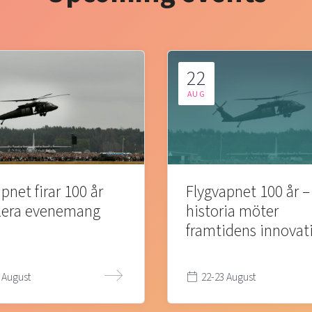
22
AUG
pnet firar 100 år
Flygvapnet 100 år –
lera evenemang
historia möter
framtidens innovat
 August
22-23 August