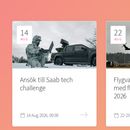
14
22
AUG
AUG
Ansök till Saab tech
Flygva
challenge
med f
2026
14 Aug 2026, 00:00
22-23