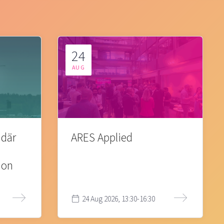
24
AUG
 där
ARES Applied
ion
24 Aug 2026, 13:30-16:30