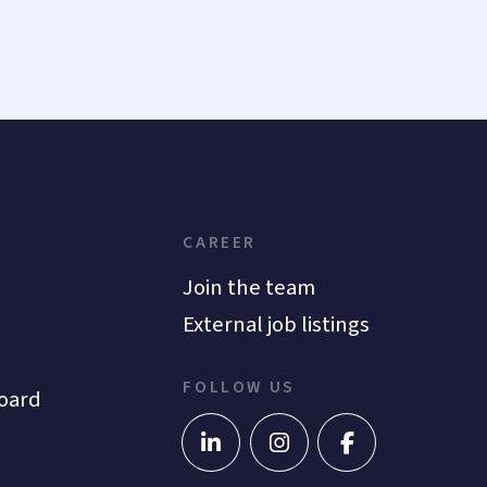
CAREER
Join the team
External job listings
FOLLOW US
oard