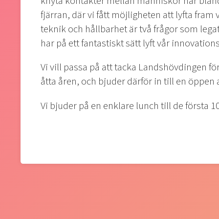
knyta kontakter mellan människor har bland 
fjärran, där vi fått möjligheten att lyfta fra
teknik och hållbarhet är två frågor som le
har på ett fantastiskt sätt lyft vår innovatio
Vi vill passa på att tacka Landshövdingen f
åtta åren, och bjuder därför in till en öppen
Vi bjuder på en enklare lunch till de först