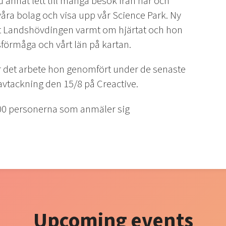
annat lett till många besök från när och
m våra bolag och visa upp vår Science Park. Ny
gat Landshövdingen varmt om hjärtat och hon
nsförmåga och vårt län på kartan.
ör det arbete hon genomfört under de senaste
 avtackning den 15/8 på Creactive.
a 100 personerna som anmäler sig
Upcoming events