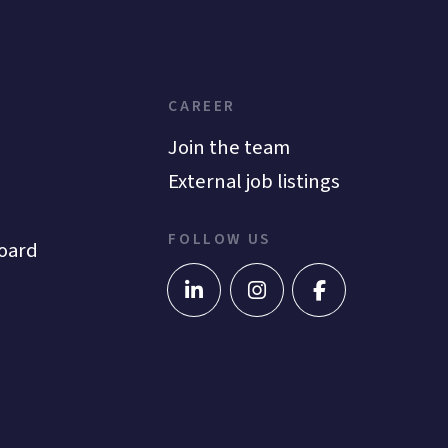
CAREER
Join the team
External job listings
FOLLOW US
oard